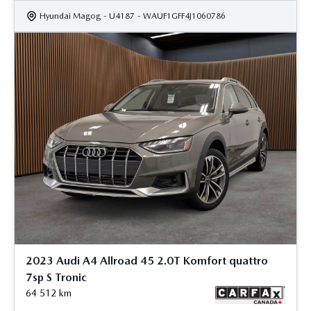
Hyundai Magog
- U4187
- WAUF1GFF4J1060786
2023 Audi A4 Allroad 45 2.0T Komfort quattro
7sp S Tronic
64 512
km