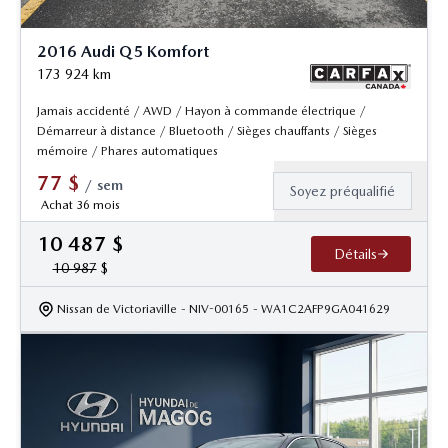
2016 Audi Q5 Komfort
173 924
km
Jamais accidenté / AWD / Hayon à commande électrique /
Démarreur à distance / Bluetooth / Sièges chauffants / Sièges
mémoire / Phares automatiques
77
$
/
sem
Soyez préqualifié
Achat 36 mois
10 487
$
Détails
10 987
$
Nissan de Victoriaville
- NIV-00165
- WA1C2AFP9GA041629