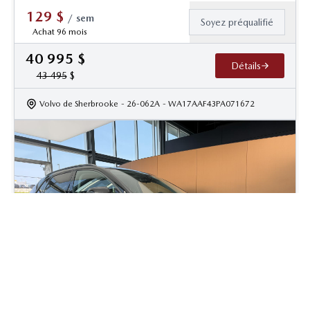
129
$
/
sem
Soyez préqualifié
Achat 96 mois
40 995
$
Détails
43 495
$
Volvo de Sherbrooke
- 26-062A
- WA17AAF43PA071672