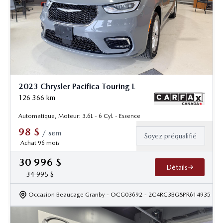
2023 Chrysler Pacifica Touring L
126 366
km
Automatique, Moteur: 3.6L - 6 Cyl. - Essence
98
$
/
sem
Soyez préqualifié
Achat 96 mois
30 996
$
Détails
34 995
$
Occasion Beaucage Granby
- OCG03692
- 2C4RC3BG8PR614935