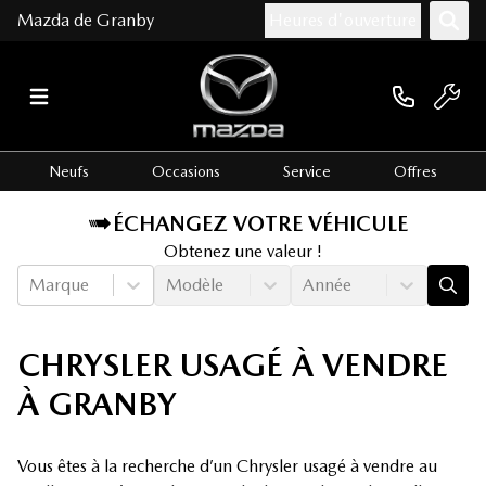
Mazda de Granby
Heures d'ouverture
Neufs
Occasions
Service
Offres
ÉCHANGEZ VOTRE VÉHICULE
Obtenez une valeur !
Marque
Modèle
Année
CHRYSLER USAGÉ À VENDRE
À GRANBY
Vous êtes à la recherche d’un Chrysler usagé à vendre au