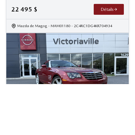
22 495
$
Détails
Mazda de Magog
- MAM01180
- 2C4RC1DG4KR704934
2004 Chrysler Crossfire Base