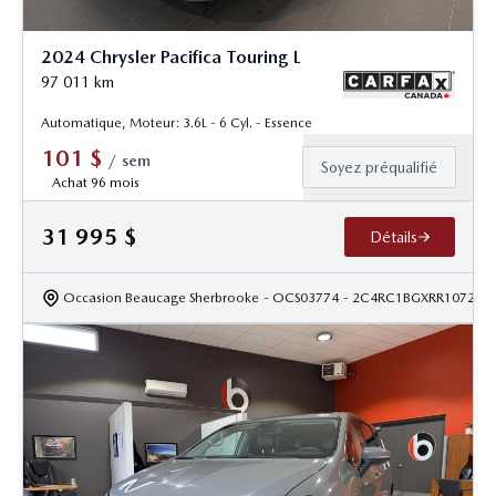
2024 Chrysler Pacifica Touring L
97 011
km
Automatique, Moteur: 3.6L - 6 Cyl. - Essence
101
$
/
sem
Soyez préqualifié
Achat 96 mois
31 995
$
Détails
Occasion Beaucage Sherbrooke
- OCS03774
- 2C4RC1BGXRR107283