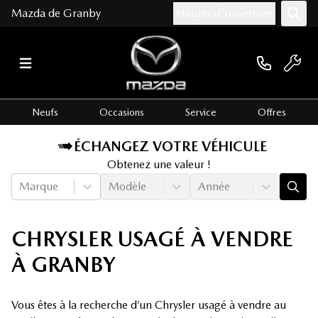
Mazda de Granby
Heures d'ouverture
Neufs
Occasions
Service
Offres
ÉCHANGEZ VOTRE VÉHICULE
Obtenez une valeur !
Marque
Modèle
Année
CHRYSLER USAGÉ À VENDRE
À GRANBY
Vous êtes à la recherche d’un Chrysler usagé à vendre au