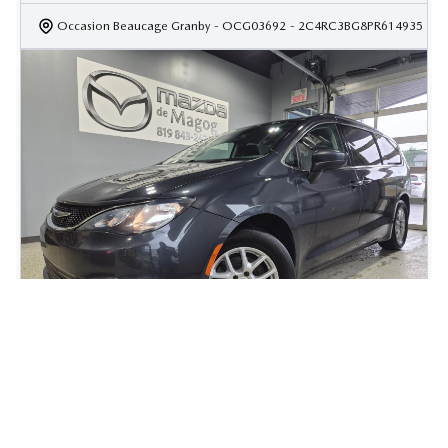
Occasion Beaucage Granby
- OCG03692
- 2C4RC3BG8PR614935
2019 Chrysler Pacifica Touring
91 000
km
Chrysler Pacifica Touring 2019 – TV/DVD | PORTES COULISSANTES