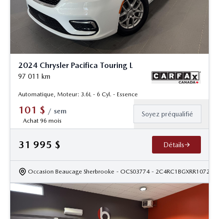
2024 Chrysler Pacifica Touring L
97 011
km
Automatique, Moteur: 3.6L - 6 Cyl. - Essence
101
$
/
sem
Soyez préqualifié
Achat 96 mois
31 995
$
Détails
Occasion Beaucage Sherbrooke
- OCS03774
- 2C4RC1BGXRR107283