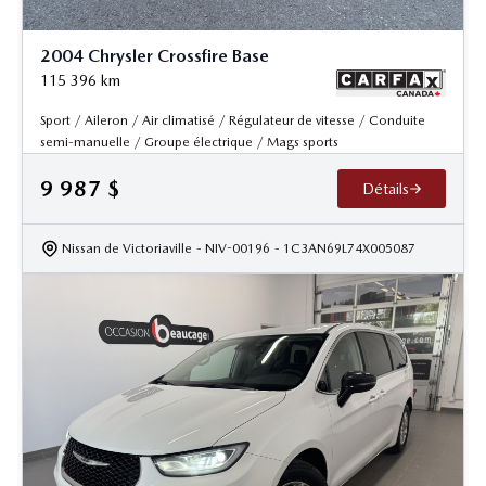
2004 Chrysler Crossfire Base
115 396
km
Sport / Aileron / Air climatisé / Régulateur de vitesse / Conduite
semi-manuelle / Groupe électrique / Mags sports
9 987
$
Détails
Nissan de Victoriaville
- NIV-00196
- 1C3AN69L74X005087