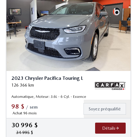
2023 Chrysler Pacifica Touring L
126 366
km
Automatique, Moteur: 3.6L - 6 Cyl. - Essence
98
$
/
sem
Soyez préqualifié
Achat 96 mois
30 996
$
Détails
34 995
$