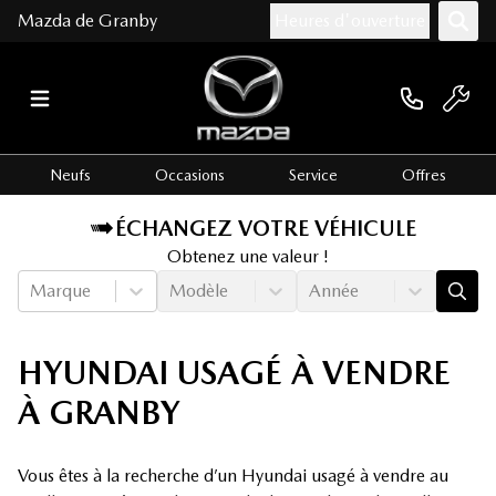
Mazda de Granby
Heures d'ouverture
Neufs
Occasions
Service
Offres
ÉCHANGEZ VOTRE VÉHICULE
Obtenez une valeur !
Marque
Modèle
Année
HYUNDAI USAGÉ À VENDRE
À GRANBY
Vous êtes à la recherche d’un Hyundai usagé à vendre au