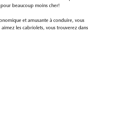
f, pour beaucoup moins cher!
 économique et amusante à conduire, vous
 aimez les cabriolets, vous trouverez dans
-3 d’occasion
,
CX-5 usagé
ou même des
vous attend!
RANBY