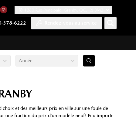
1280 Rue Principale, Granby, QC, J2J 0M2
 facebook
compte Twitter
tre chaîne YouTube
rs notre compte Tiktok
n vers notre compte LinkedIn
Lien vers notre compte Instagram
0-378-6222
Rendez-vous au service
Année
GRANBY
oix et des meilleurs prix en ville sur une foule de
our une fraction du prix d’un modèle neuf! Peu importe