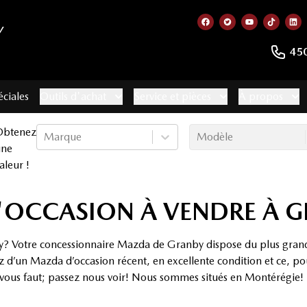
Y
Lien vers notre page
Lien vers notre 
Lien vers no
Lien ve
Lie
45
éciales
Outils d'achat
Service et pièces
À propos
Obtenez
Marque
Modèle
une
aleur !
'OCCASION À VENDRE À 
 Votre concessionnaire Mazda de Granby dispose du plus grand ch
z d’un Mazda d’occasion récent, en excellente condition et ce, p
l vous faut; passez nous voir! Nous sommes situés en Montérégie!