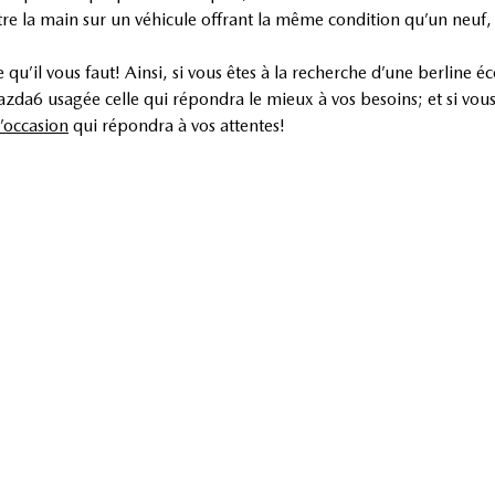
tre la main sur un véhicule offrant la même condition qu’un neu
qu’il vous faut! Ainsi, si vous êtes à la recherche d’une berline
da6 usagée celle qui répondra le mieux à vos besoins; et si vous
’occasion
qui répondra à vos attentes!
Nous avons différents modèles convenant à tous les budgets :
CX
eurs prix!
 de Granby en Estrie; votre prochain véhicule d’occasion Mazda 
les plus populaires :
 D'OPTIONS CHEZ MAZDA DE G