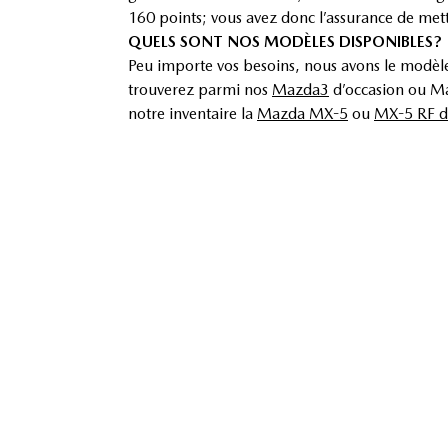
160 points; vous avez donc l’assurance de met
QUELS SONT NOS MODÈLES DISPONIBLES?
Peu importe vos besoins, nous avons le modèle 
trouverez parmi nos
Mazda3
d’occasion ou Maz
notre inventaire la
Mazda MX-5
ou
MX-5 RF d
Vous magasinez plutôt pour un VUS usagé?
Mazda CX-9 d’occasion
, tous offerts aux meill
Ne tardez plus et passez nous voir chez Mazda
Voici une liste des véhicules Mazda d’occasion 
•
Mazda3
•
Mazda6
•
Mazda CX-3
•
Mazda CX-5
PLUS