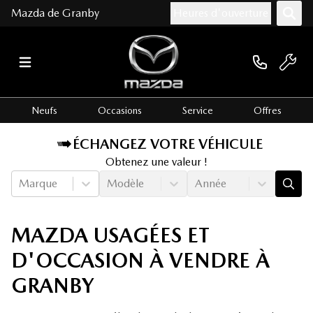
Mazda de Granby
Heures d'ouverture
Neufs
Occasions
Service
Offres
ÉCHANGEZ VOTRE VÉHICULE
Obtenez une valeur !
Marque
Modèle
Année
MAZDA USAGÉES ET
D'OCCASION À VENDRE À
GRANBY