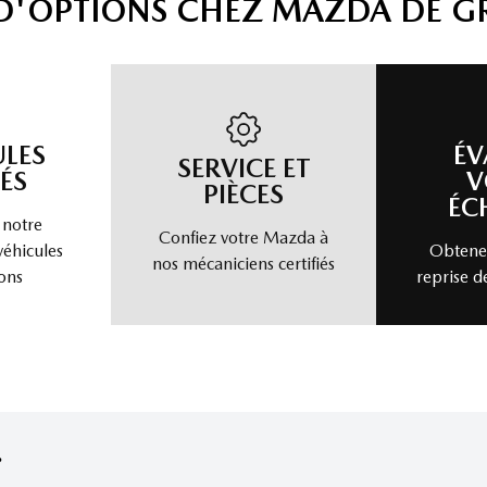
 D'OPTIONS CHEZ MAZDA DE G
ULES
ÉV
SERVICE ET
ÉS
V
PIÈCES
ÉC
 notre
Confiez votre Mazda à
véhicules
Obtenez
nos mécaniciens certifiés
ons
reprise d