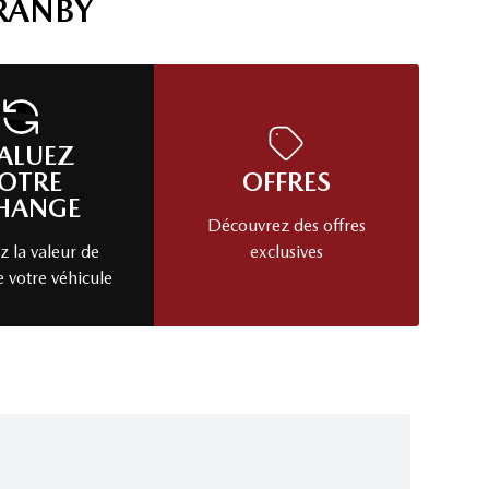
RANBY
ALUEZ
OTRE
OFFRES
HANGE
Découvrez des offres
 la valeur de
exclusives
e votre véhicule