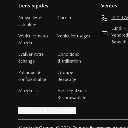
Liens rapides
Ventes
Nouvelles et
Carrière
450-37
actualités
Lundi
-
Vendred
Véhicules neufs
Véhicules usagés
Samedi
Mazda
Évaluer votre
Conditions
échange
d'utilisation
Politique de
Groupe
confidentialité
Beaucage
Mazda.ca
Avis Légal sur la
Responsabilité
Préférences de consentement
Mazda de Granby
© 2026
Tous droits réservés
Autoroo