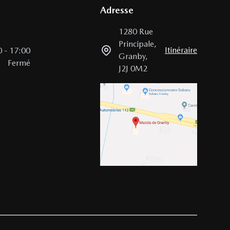
Adresse
1280 Rue
Principale
,
Itinéraire
0
-
17:00
Granby
,
Fermé
J2J 0M2