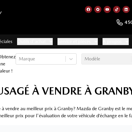
Y
Lien vers notre page
Lien vers notre 
Lien vers no
Lien ve
Lie
45
éciales
Outils d'achat
Service et pièces
À propos
Obtenez
Marque
Modèle
une
aleur !
USAGÉ À VENDRE À GRANB
 à vendre au meilleur prix à Granby? Mazda de Granby est le me
eilleur prix pour l'évaluation de votre véhicule d’échange en le f