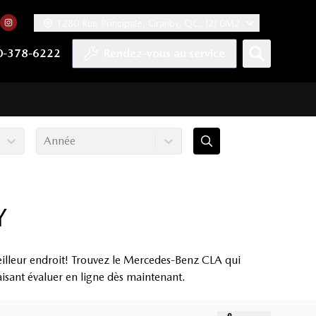
1280 Rue Principale, Granby, QC, J2J 0M2
 facebook
compte Twitter
tre chaîne YouTube
rs notre compte Tiktok
n vers notre compte LinkedIn
Lien vers notre compte Instagram
0-378-6222
Rendez-vous au service
Année
Y
illeur endroit! Trouvez le Mercedes-Benz CLA qui
aisant évaluer en ligne dès maintenant.