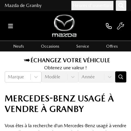
Mazda de Granby
Heures d'ouverture
Neufs
Occasions
Service
Offres
ÉCHANGEZ VOTRE VÉHICULE
Obtenez une valeur !
Marque
Modèle
Année
MERCEDES-BENZ USAGÉ À
VENDRE À GRANBY
Vous êtes à la recherche d’un Mercedes-Benz usagé à vendre