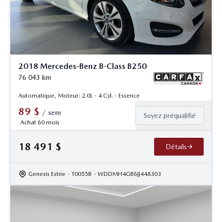
2018 Mercedes-Benz B-Class B250
76 043
km
Automatique, Moteur: 2.0L - 4 Cyl. - Essence
89
$
/
sem
Soyez préqualifié
Achat 60 mois
18 491
$
Détails
Genesis Estrie
- T0055B
- WDDMH4GB6JJ448303