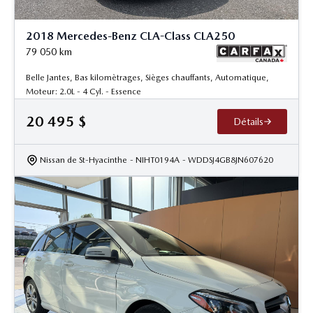
2018 Mercedes-Benz CLA-Class CLA250
79 050
km
Belle Jantes, Bas kilomètrages, Sièges chauffants, Automatique,
Moteur: 2.0L - 4 Cyl. - Essence
20 495
$
Détails
Nissan de St-Hyacinthe
- NIHT0194A
- WDDSJ4GB8JN607620