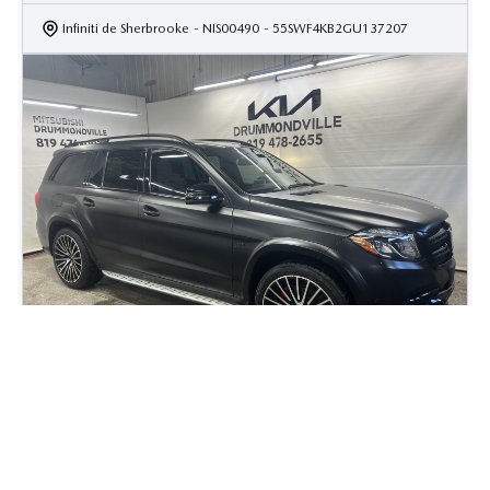
Infiniti de Sherbrooke
- NIS00490
- 55SWF4KB2GU137207
2017 Mercedes-Benz GLS-Class GLS63 AMG
138 500
km
Full Wrap Noir Mât