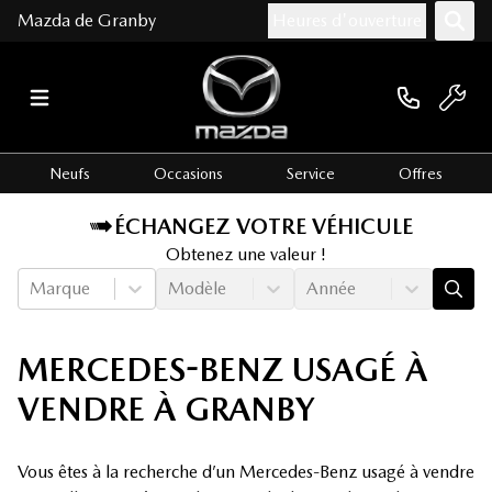
Mazda de Granby
Heures d'ouverture
Neufs
Occasions
Service
Offres
ÉCHANGEZ VOTRE VÉHICULE
Obtenez une valeur !
Marque
Modèle
Année
MERCEDES-BENZ USAGÉ À
VENDRE À GRANBY
Vous êtes à la recherche d’un Mercedes-Benz usagé à vendre