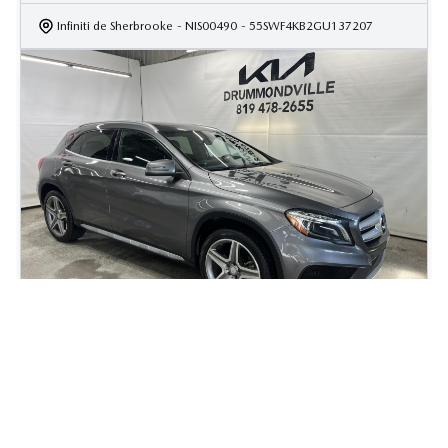
Infiniti de Sherbrooke
- NIS00490
- 55SWF4KB2GU137207
2015 Mercedes-Benz GLA-Class GLA250
139 220
km
AWD - Toit Pano -