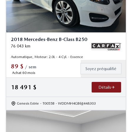
2018 Mercedes-Benz B-Class B250
76 043
km
Automatique, Moteur: 2.0L - 4 Cyl. - Essence
89
$
/
sem
Soyez préqualifié
Achat 60 mois
18 491
$
Détails
Genesis Estrie
- T0055B
- WDDMH4GB6JJ448303