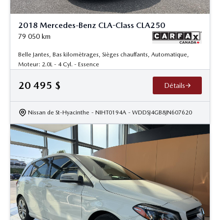
2018 Mercedes-Benz CLA-Class CLA250
79 050
km
Belle Jantes, Bas kilomètrages, Sièges chauffants, Automatique,
Moteur: 2.0L - 4 Cyl. - Essence
20 495
$
Détails
Nissan de St-Hyacinthe
- NIHT0194A
- WDDSJ4GB8JN607620