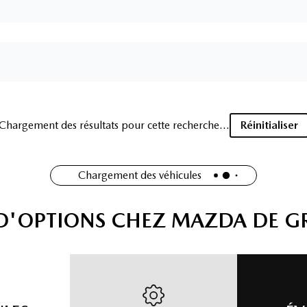
2023 Nissan Rogue S
22 564
km
AWD VOLANT ET SIEGES CHAUFFANTS CAMERA DE RECUL
82
$
/
sem
Soyez préqualifié
Achat 96 mois
25 997
$
Détails
Mazda de Granby
- MAGS0286A
- 5N1AT3ABXPC740298