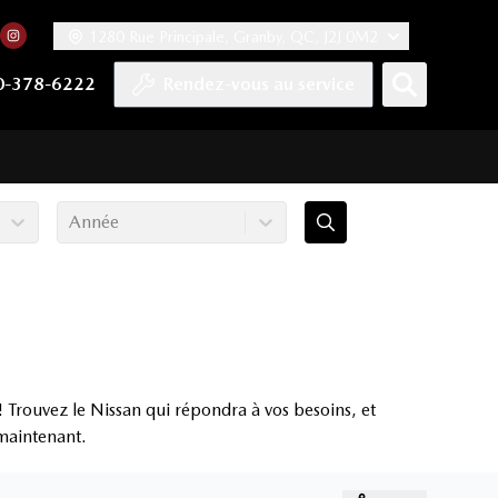
1280 Rue Principale, Granby, QC, J2J 0M2
 facebook
compte Twitter
tre chaîne YouTube
rs notre compte Tiktok
n vers notre compte LinkedIn
Lien vers notre compte Instagram
0-378-6222
Rendez-vous au service
Année
 Trouvez le Nissan qui répondra à vos besoins, et
 maintenant.