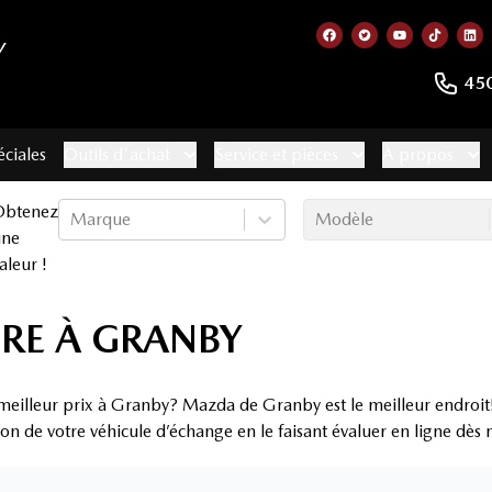
Y
Lien vers notre page
Lien vers notre 
Lien vers no
Lien ve
Lie
45
éciales
Outils d'achat
Service et pièces
À propos
Obtenez
Marque
Modèle
une
aleur !
RE À GRANBY
meilleur prix à Granby? Mazda de Granby est le meilleur endroit!
ion de votre véhicule d’échange en le faisant évaluer en ligne dès