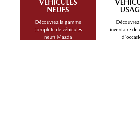
PLUS
VÉHICULES
VÉHIC
NEUFS
USAG
Découvrez la gamme
Découvrez
complète de véhicules
inventaire de 
neufs Mazda
d'occasi