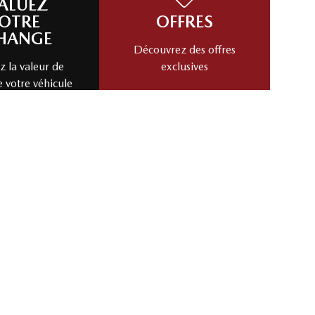
RANBY
ALUEZ
OTRE
OFFRES
HANGE
Découvrez des offres
 la valeur de
exclusives
e votre véhicule