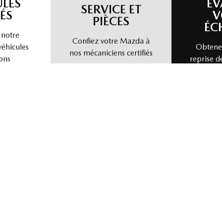
Chargement des véhicules
 D'OPTIONS CHEZ MAZDA DE G
ULES
ÉV
SERVICE ET
ÉS
V
PIÈCES
ÉC
 notre
Confiez votre Mazda à
véhicules
Obtenez
nos mécaniciens certifiés
ons
reprise d