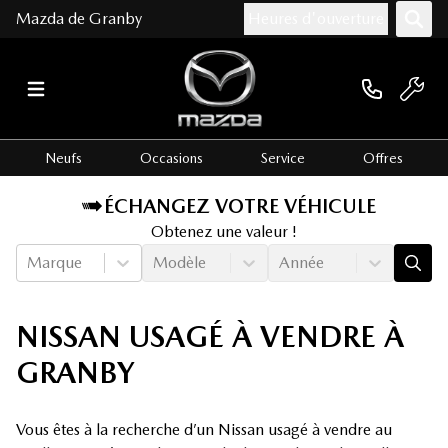
Mazda de Granby
Heures d'ouverture
Neufs
Occasions
Service
Offres
ÉCHANGEZ VOTRE VÉHICULE
Obtenez une valeur !
Marque
Modèle
Année
NISSAN USAGÉ À VENDRE À
GRANBY
Vous êtes à la recherche d’un Nissan usagé à vendre au