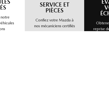
ULES
ÉV
SERVICE ET
ÉS
V
PIÈCES
ÉC
 notre
Confiez votre Mazda à
véhicules
Obtenez
nos mécaniciens certifiés
ons
reprise d
nous vendre votre véhicule directement. Simple, rapide et sans tra
isir un modèle
Choisir une année