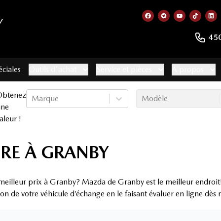
Y
Lien vers notre page
Lien vers notre 
Lien vers no
Lien ve
Lie
45
éciales
Outils d'achat
Service et pièces
À propos
Obtenez
Marque
Modèle
une
aleur !
RE À GRANBY
meilleur prix à Granby? Mazda de Granby est le meilleur endroit!
ion de votre véhicule d’échange en le faisant évaluer en ligne dès