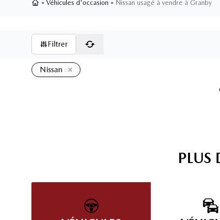
»
Véhicules d'occasion
»
Nissan usagé à vendre à Granby
Page d'accueil
Filtrer
Nissan
PLUS