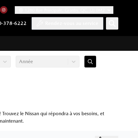
1280 Rue Principale, Granby, QC, J2J 0M2
 facebook
compte Twitter
tre chaîne YouTube
rs notre compte Tiktok
n vers notre compte LinkedIn
Lien vers notre compte Instagram
0-378-6222
Rendez-vous au service
Année
 Trouvez le Nissan qui répondra à vos besoins, et
 maintenant.