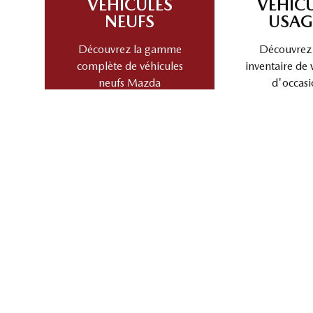
VÉHICULES
VÉHIC
NEUFS
USAG
Découvrez la gamme
Découvrez
complète de véhicules
inventaire de 
neufs Mazda
d'occasi
ÉCHANGEZ VOTRE VÉHICULE
Découvrez la valeur de reprise et les avantages de 
Choisir une marque
Cho