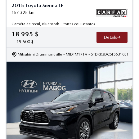
2015 Toyota Sienna LE
157 325
km
Caméra de recul, Bluetooth - Portes coulissantes
18 995
$
Détails
19 500
$
Mitsubishi Drummondville
- MIDTM171A
- 5TDKK3DC5F5631051