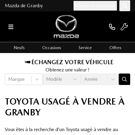
Mazda de Granby
Heures d'ouverture
Neufs
Occasions
Service
Offres
ÉCHANGEZ VOTRE VÉHICULE
Obtenez une valeur !
Marque
Modèle
Année
TOYOTA USAGÉ À VENDRE À
GRANBY
Vous êtes à la recherche d’un Toyota usagé à vendre au