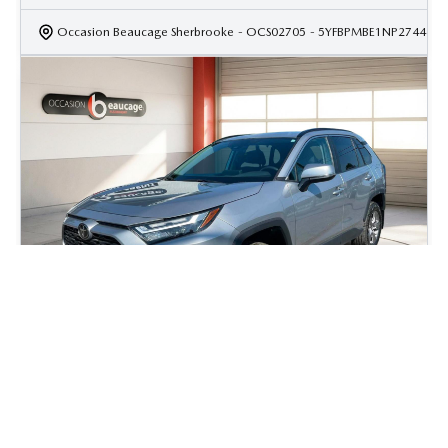
Occasion Beaucage Sherbrooke
- OCS02705
- 5YFBPMBE1NP274437
2023 Toyota Rav4 XLE
49 108
km
Rav4 Automatique, Moteur: 2.5L - 4 Cyl. - Essence