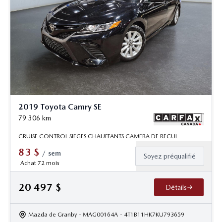
2019 Toyota Camry SE
79 306
km
CRUISE CONTROL SIEGES CHAUFFANTS CAMERA DE RECUL
83
$
/
sem
Soyez préqualifié
Achat 72 mois
20 497
$
Détails
Mazda de Granby
- MAG00164A
- 4T1B11HK7KU793659