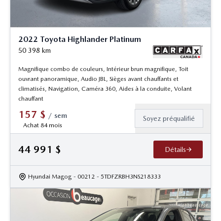
2022 Toyota Highlander Platinum
50 398
km
Magnifique combo de couleurs, Intérieur brun magnifique, Toit
ouvrant panoramique, Audio JBL, Sièges avant chauffants et
climatisés, Navigation, Caméra 360, Aides à la conduite, Volant
chauffant
157
$
/
sem
Soyez préqualifié
Achat 84 mois
44 991
$
Détails
Hyundai Magog
- 00212
- 5TDFZRBH3NS218333