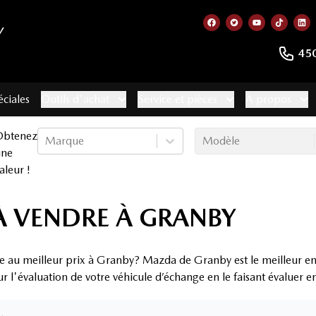
Y
Lien vers notre page
Lien vers notre 
Lien vers no
Lien ve
Lie
45
éciales
Outils d'achat
Service et pièces
À propos
Obtenez
Marque
Modèle
une
aleur !
 VENDRE À GRANBY
e au meilleur prix à Granby? Mazda de Granby est le meilleur en
ur l'évaluation de votre véhicule d’échange en le faisant évaluer 