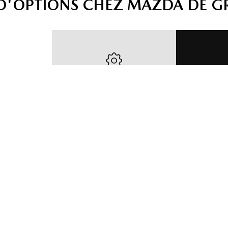
 D'OPTIONS CHEZ MAZDA DE G
ULES
ÉV
SERVICE ET
ÉS
V
PIÈCES
ÉC
 notre
Confiez votre Mazda à
véhicules
Obtenez
nos mécaniciens certifiés
ons
reprise d