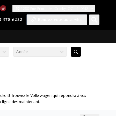
1280 Rue Principale, Granby, QC, J2J 0M2
 facebook
compte Twitter
tre chaîne YouTube
rs notre compte Tiktok
n vers notre compte LinkedIn
Lien vers notre compte Instagram
0-378-6222
Rendez-vous au service
Année
droit! Trouvez le Volkswagen qui répondra à vos
en ligne dès maintenant.