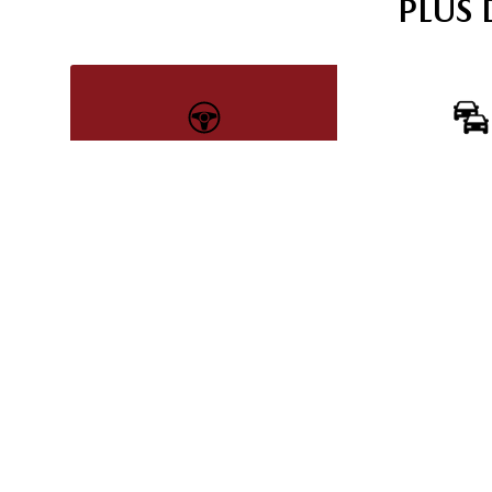
PLUS
VÉHICULES
VÉHIC
NEUFS
USAG
Découvrez la gamme
Découvrez
complète de véhicules
inventaire de 
neufs Mazda
d'occasi
ÉCHANGEZ VOTRE VÉHICULE