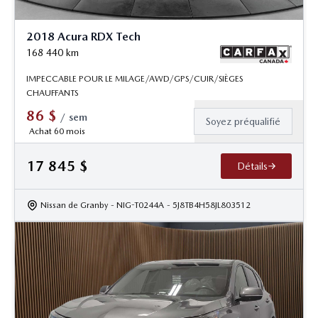
2018 Acura RDX Tech
168 440
km
IMPECCABLE POUR LE MILAGE/AWD/GPS/CUIR/SIÈGES
CHAUFFANTS
86
$
/
sem
Soyez préqualifié
Achat 60 mois
17 845
$
Détails
Nissan de Granby
- NIG-T0244A
- 5J8TB4H58JL803512