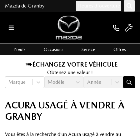
Mazda de Granby
Heures d'ouverture
Neufs
Occasions
Service
Offres
ÉCHANGEZ VOTRE VÉHICULE
Obtenez une valeur !
Marque
Modèle
Année
ACURA USAGÉ À VENDRE À
GRANBY
Vous êtes à la recherche d’un Acura usagé à vendre au