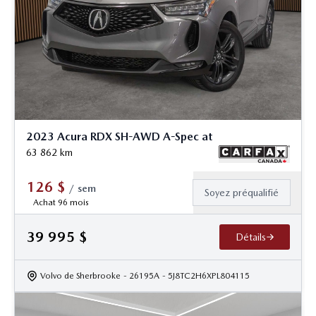
2023 Acura RDX SH-AWD A-Spec at
63 862
km
126
$
/
sem
Soyez préqualifié
Achat 96 mois
39 995
$
Détails
Volvo de Sherbrooke
- 26195A
- 5J8TC2H6XPL804115