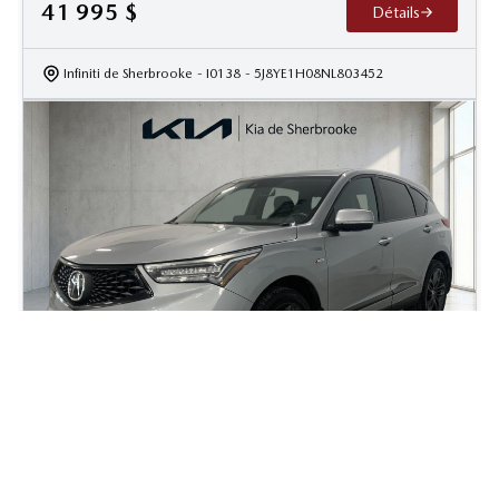
41 995
$
Détails
Infiniti de Sherbrooke
- I0138
- 5J8YE1H08NL803452
2021 Acura RDX A-Spec
40 900
km