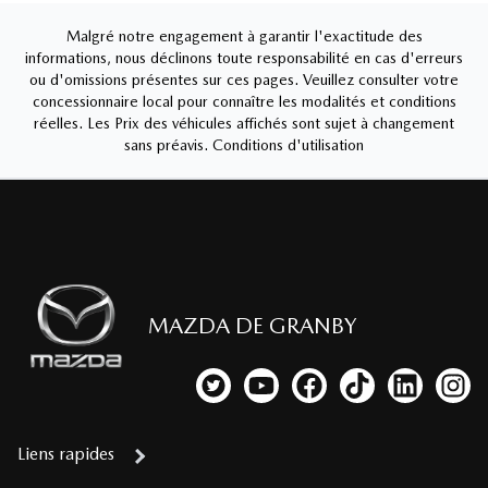
Malgré notre engagement à garantir l'exactitude des
informations, nous déclinons toute responsabilité en cas d'erreurs
ou d'omissions présentes sur ces pages. Veuillez consulter votre
concessionnaire local pour connaître les modalités et conditions
réelles. Les Prix des véhicules affichés sont sujet à changement
sans préavis.
Conditions d'utilisation
MAZDA DE GRANBY
Lien vers notre compte Twitter
Lien vers notre chaîne YouTub
Lien vers notre page fa
Lien vers notre c
Lien vers 
Lien
Liens rapides