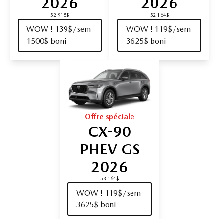
2026
2026
52 915$
52 164$
WOW ! 139$/sem
WOW ! 119$/sem
1500$ boni
3625$ boni
Offre spéciale
CX-90
PHEV GS
2026
53 164$
WOW ! 119$/sem
3625$ boni