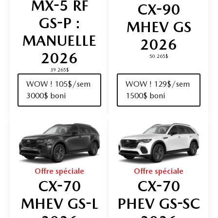
MX-5 RF
CX-90
GS-P :
MHEV GS
MANUELLE
2026
2026
50 265$
39 265$
WOW ! 105$/sem
WOW ! 129$/sem
3000$ boni
1500$ boni
Offre spéciale
Offre spéciale
CX-70
CX-70
MHEV GS-L
PHEV GS-SC