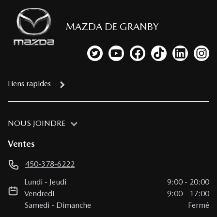
MAZDA DE GRANBY
Lien vers notre compte Twitter
Lien vers notre chaîne YouTub
Lien vers notre page fa
Lien vers notre c
Lien vers 
Lien
Liens rapides
NOUS JOINDRE
Ventes
450-378-6222
Lundi
-
Jeudi
9:00
-
20:00
Vendredi
9:00
-
17:00
Samedi
-
Dimanche
Fermé