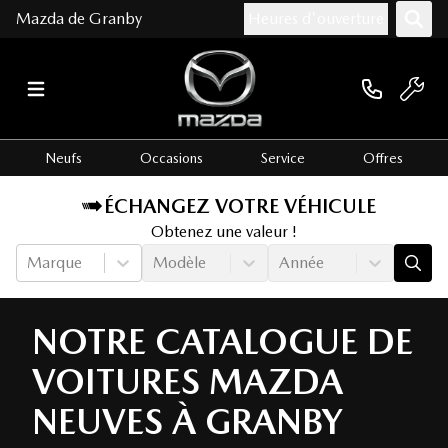
Mazda de Granby
Heures d'ouverture
Neufs
Occasions
Service
Offres
ÉCHANGEZ VOTRE VÉHICULE
Obtenez une valeur !
Marque
Modèle
Année
NOTRE CATALOGUE DE
VOITURES MAZDA
NEUVES À GRANBY