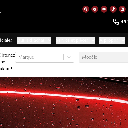
Y
Lien vers notre page
Lien vers notre 
Lien vers no
Lien ve
Lie
45
éciales
Outils d'achat
Service et pièces
À propos
Obtenez
Marque
Modèle
une
aleur !