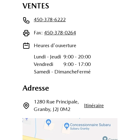
VENTES
450-378-6222
Fax:
450-378-0264
Heures d'ouverture
Lundi
-
Jeudi
9:00
-
20:00
Vendredi
9:00
-
17:00
Samedi
-
Dimanche
Fermé
Adresse
1280 Rue Principale
,
Itinéraire
Granby
,
J2J 0M2