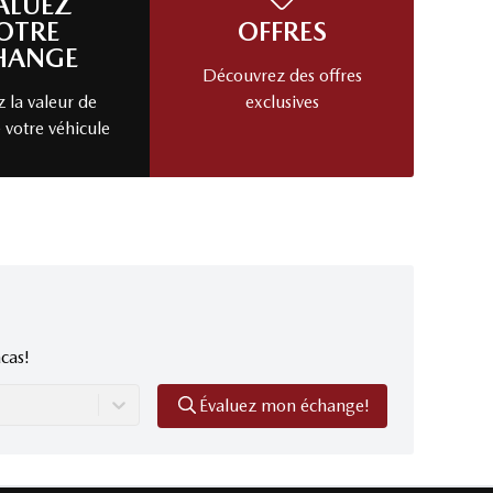
ALUEZ
OTRE
OFFRES
HANGE
Découvrez des offres
 la valeur de
exclusives
 votre véhicule
cas!
Évaluez mon échange!