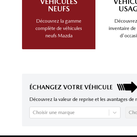
VÉHICULES
VÉHIC
NEUFS
USAG
Découvrez la gamme
Découvrez
complète de véhicules
inventaire de
neufs Mazda
d'occas
ÉCHANGEZ VOTRE VÉHICULE
Découvrez la valeur de reprise et les avantages de 
Choisir une marque
Cho