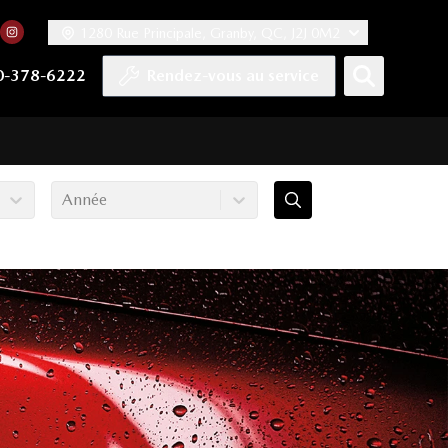
1280 Rue Principale, Granby, QC, J2J 0M2
 facebook
compte Twitter
tre chaîne YouTube
rs notre compte Tiktok
n vers notre compte LinkedIn
Lien vers notre compte Instagram
0-378-6222
Rendez-vous au service
Année