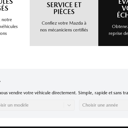
ULES
ÉV
SERVICE ET
ÉS
V
PIÈCES
ÉC
 notre
Confiez votre Mazda à
 véhicules
Obtenez
nos mécaniciens certifiés
ions
reprise de
nous vendre votre véhicule directement. Simple, rapide et sans tra
isir un modèle
Choisir une année