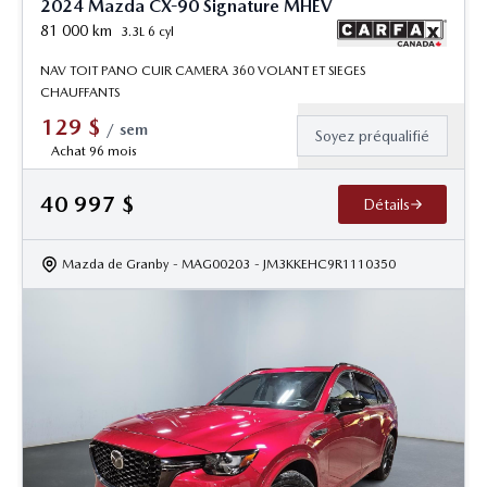
2024 Mazda CX-90 Signature MHEV
81 000
km
3.3L 6 cyl
NAV TOIT PANO CUIR CAMERA 360 VOLANT ET SIEGES
CHAUFFANTS
129
$
/
sem
Soyez préqualifié
Achat 96 mois
40 997
$
Détails
Mazda de Granby
- MAG00203
- JM3KKEHC9R1110350