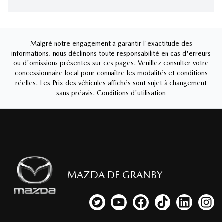
Malgré notre engagement à garantir l'exactitude des
informations, nous déclinons toute responsabilité en cas d'erreurs
ou d'omissions présentes sur ces pages. Veuillez consulter votre
concessionnaire local pour connaître les modalités et conditions
réelles. Les Prix des véhicules affichés sont sujet à changement
sans préavis.
Conditions d'utilisation
MAZDA DE GRANBY
Lien vers notre compte Twitter
Lien vers notre chaîne YouTub
Lien vers notre page fa
Lien vers notre c
Lien vers 
Lien