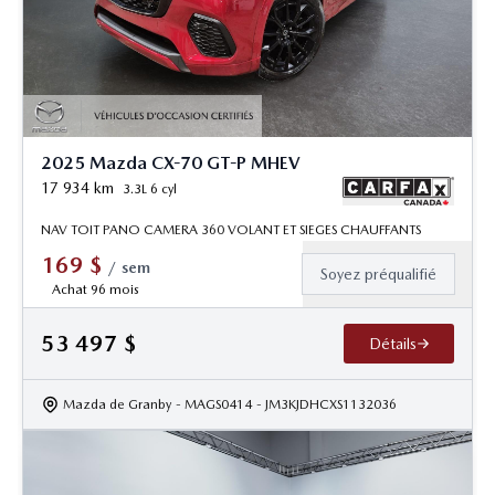
2025 Mazda CX-70 GT-P MHEV
17 934
km
3.3L 6 cyl
NAV TOIT PANO CAMERA 360 VOLANT ET SIEGES CHAUFFANTS
169
$
/
sem
Soyez préqualifié
Achat 96 mois
53 497
$
Détails
Mazda de Granby
- MAGS0414
- JM3KJDHCXS1132036