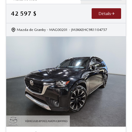
42 597
$
Détails
Mazda de Granby
- MAG00201
- JM3KKEHC9R1104757