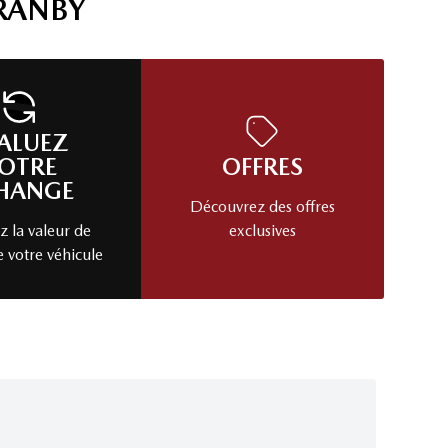
RANBY
ALUEZ
OTRE
OFFRES
HANGE
Découvrez des offres
 la valeur de
exclusives
e votre véhicule