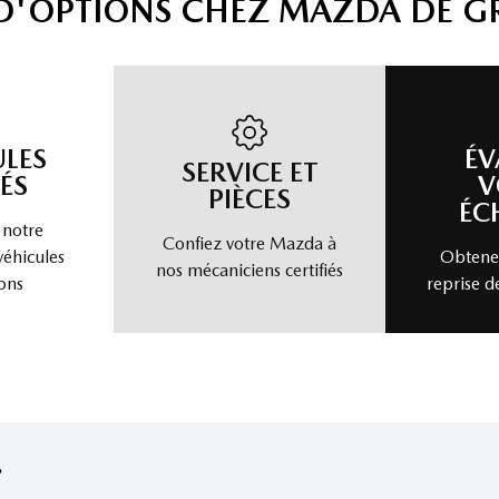
 D'OPTIONS CHEZ MAZDA DE G
ULES
ÉV
SERVICE ET
ÉS
V
PIÈCES
ÉC
 notre
Confiez votre Mazda à
véhicules
Obtenez
nos mécaniciens certifiés
ons
reprise d