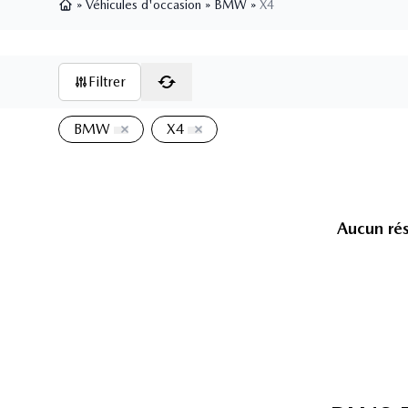
»
Véhicules d'occasion
»
BMW
»
X4
Page d'accueil
Filtrer
BMW
X4
Aucun rés