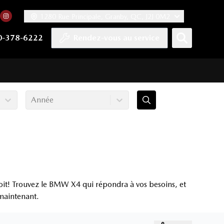
1280 Rue Principale, Granby, QC, J2J 0M2
 facebook
compte Twitter
tre chaîne YouTube
rs notre compte Tiktok
n vers notre compte LinkedIn
Lien vers notre compte Instagram
0-378-6222
Rendez-vous au service
Année
it! Trouvez le BMW X4 qui répondra à vos besoins, et
 maintenant.