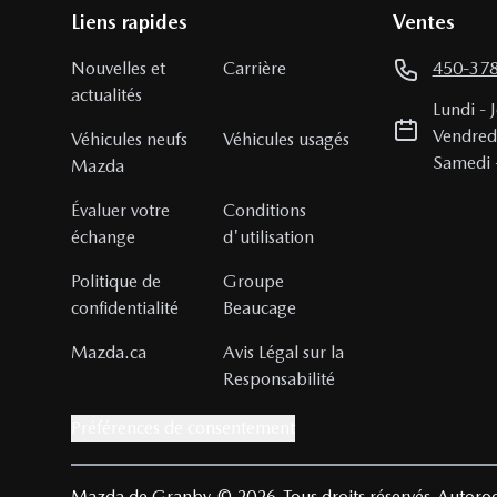
Liens rapides
Ventes
Nouvelles et
Carrière
450-37
actualités
Lundi
-
Vendred
Véhicules neufs
Véhicules usagés
Samedi
Mazda
Évaluer votre
Conditions
échange
d'utilisation
Politique de
Groupe
confidentialité
Beaucage
Mazda.ca
Avis Légal sur la
Responsabilité
Préférences de consentement
Mazda de Granby
© 2026
Tous droits réservés
Autoroo