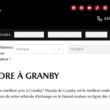
Y
Lien vers notre page
Lien vers notre 
Lien vers no
Lien ve
Lie
45
éciales
Outils d'achat
Service et pièces
À propos
Obtenez
Marque
Modèle
une
aleur !
DRE À GRANBY
u meilleur prix à Granby? Mazda de Granby est le meilleur endro
ion de votre véhicule d’échange en le faisant évaluer en ligne dès