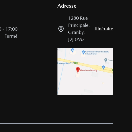
Adresse
1280 Rue
Principale
,
Itinéraire
0
-
17:00
Granby
,
Fermé
J2J 0M2