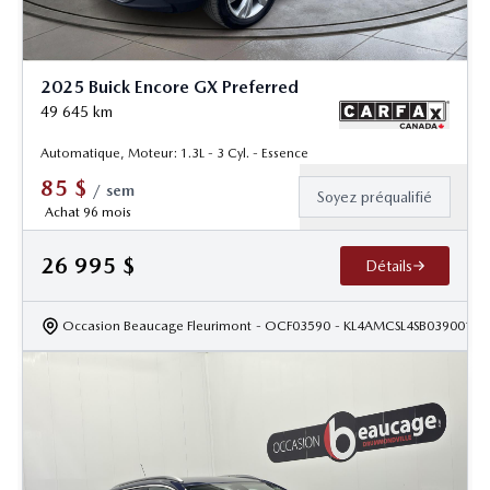
2025 Buick Encore GX Preferred
49 645
km
Automatique, Moteur: 1.3L - 3 Cyl. - Essence
85
$
/
sem
Soyez préqualifié
Achat 96 mois
26 995
$
Détails
Occasion Beaucage Fleurimont
- OCF03590
- KL4AMCSL4SB039001