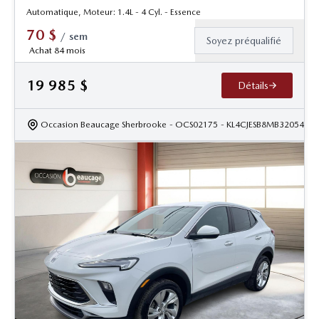
Automatique, Moteur: 1.4L - 4 Cyl. - Essence
70
$
/
sem
Soyez préqualifié
Achat 84 mois
19 985
$
Détails
Occasion Beaucage Sherbrooke
- OCS02175
- KL4CJESB8MB320547