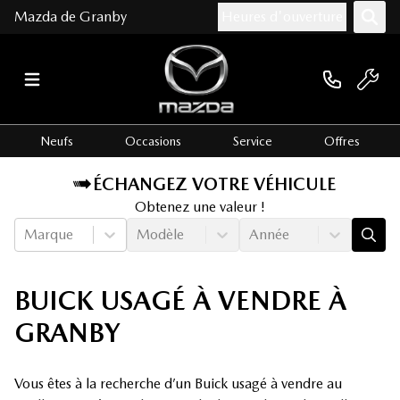
Mazda de Granby
Heures d'ouverture
Neufs
Occasions
Service
Offres
ÉCHANGEZ VOTRE VÉHICULE
Obtenez une valeur !
Marque
Modèle
Année
BUICK USAGÉ À VENDRE À
GRANBY
Vous êtes à la recherche d’un Buick usagé à vendre au