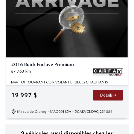
2016 Buick Enclave Premium
87 763
km
NAV TOIT OUVRANT CUIR VOLANT ET SIEGES CHAUFFANTS
19 997
$
Détails
Mazda de Granby
- MAG00185A
- 5GAKVCKD9GJ231884
9
véhicule
s
aussi disponible
s
chez les