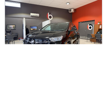
2022 Buick Encore GX Preferred
61 986
km
Automatique, Moteur: 1.3L - 3 Cyl. - Essence
81
$
/
sem
Soyez préqualifié
Achat 84 mois