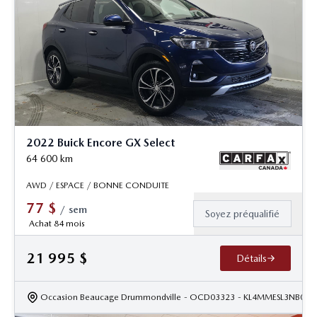
2022 Buick Encore GX Select
64 600
km
AWD / ESPACE / BONNE CONDUITE
77
$
/
sem
Soyez préqualifié
Achat 84 mois
21 995
$
Détails
Occasion Beaucage Drummondville
- OCD03323
- KL4MMESL3NB090