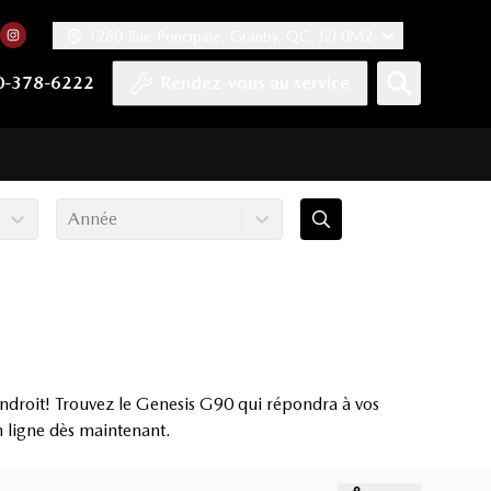
1280 Rue Principale, Granby, QC, J2J 0M2
 facebook
compte Twitter
tre chaîne YouTube
rs notre compte Tiktok
n vers notre compte LinkedIn
Lien vers notre compte Instagram
0-378-6222
Rendez-vous au service
Année
ndroit! Trouvez le Genesis G90 qui répondra à vos
en ligne dès maintenant.