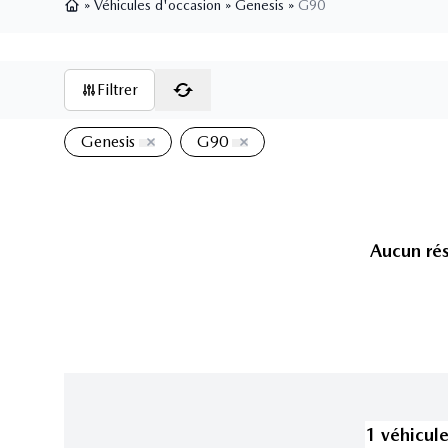
»
Véhicules d'occasion
»
Genesis
»
G90
Page d'accueil
Filtrer
Genesis
G90
Aucun rés
1
véhicul