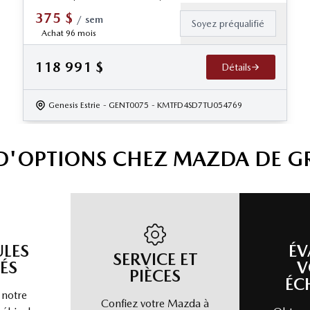
375
$
/
sem
Soyez préqualifié
Achat 96 mois
118 991
$
Détails
Genesis Estrie
- GENT0075
- KMTFD4SD7TU054769
 D'OPTIONS CHEZ MAZDA DE G
ULES
ÉV
SERVICE ET
ÉS
V
PIÈCES
ÉC
 notre
Confiez votre Mazda à