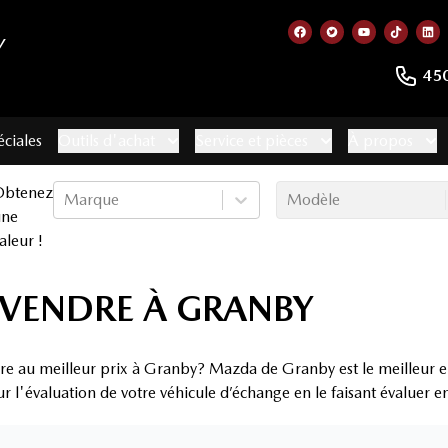
Y
Lien vers notre page
Lien vers notre 
Lien vers no
Lien ve
Lie
45
éciales
Outils d'achat
Service et pièces
À propos
Obtenez
Marque
Modèle
une
aleur !
 VENDRE À GRANBY
re au meilleur prix à Granby? Mazda de Granby est le meilleur e
ur l'évaluation de votre véhicule d’échange en le faisant évaluer 