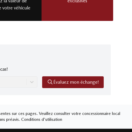
 la valeur de
exclusives
e votre véhicule
cas!
Évaluez mon échange!
entes sur ces pages. Veuillez consulter votre concessionnaire local
ans préavis.
Conditions d'utilisation