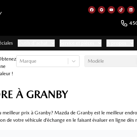
Y
Lien vers notre page
Lien vers notre 
Lien vers no
Lien ve
Lie
45
éciales
Outils d'achat
Service et pièces
À propos
Obtenez
Marque
Modèle
une
aleur !
DRE À GRANBY
 meilleur prix à Granby? Mazda de Granby est le meilleur endroi
ion de votre véhicule d’échange en le faisant évaluer en ligne dès