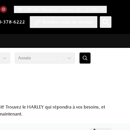
1280 Rue Principale, Granby, QC, J2J 0M2
 facebook
compte Twitter
tre chaîne YouTube
rs notre compte Tiktok
n vers notre compte LinkedIn
Lien vers notre compte Instagram
0-378-6222
Rendez-vous au service
Année
t! Trouvez le HARLEY qui répondra à vos besoins, et
 maintenant.