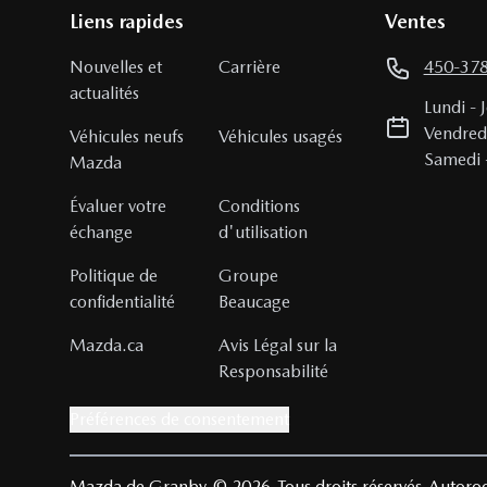
Liens rapides
Ventes
Nouvelles et
Carrière
450-37
actualités
Lundi
-
Vendred
Véhicules neufs
Véhicules usagés
Samedi
Mazda
Évaluer votre
Conditions
échange
d'utilisation
Politique de
Groupe
confidentialité
Beaucage
Mazda.ca
Avis Légal sur la
Responsabilité
Préférences de consentement
Mazda de Granby
© 2026
Tous droits réservés
Autoroo