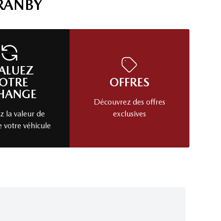
RANBY
ALUEZ
OTRE
OFFRES
HANGE
Découvrez des offres
 la valeur de
exclusives
e votre véhicule