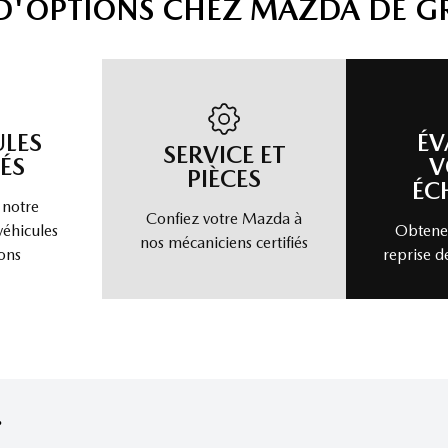
 D'OPTIONS CHEZ MAZDA DE G
ULES
ÉV
SERVICE ET
ÉS
V
PIÈCES
ÉC
 notre
Confiez votre Mazda à
véhicules
Obtenez
nos mécaniciens certifiés
ons
reprise d