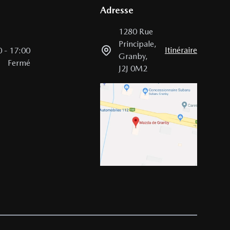
Adresse
1280 Rue
Principale
,
Itinéraire
0
-
17:00
Granby
,
Fermé
J2J 0M2