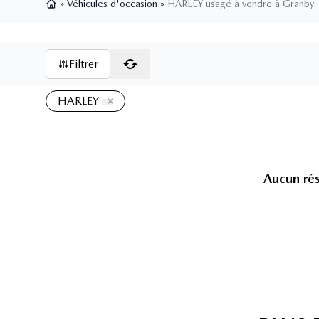
»
Véhicules d'occasion
»
HARLEY usagé à vendre à Granby
Page d'accueil
Filtrer
HARLEY
Aucun rés