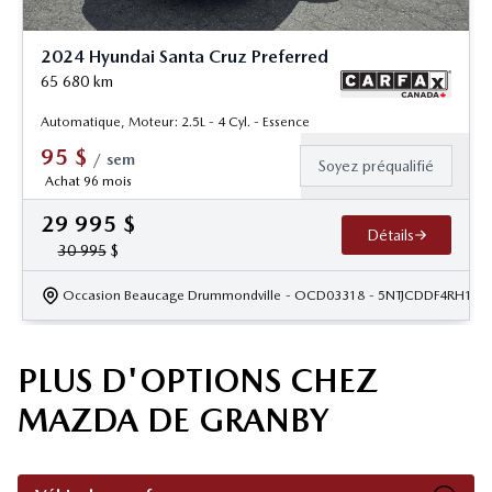
2024 Hyundai Santa Cruz Preferred
65 680
km
Automatique, Moteur: 2.5L - 4 Cyl. - Essence
95
$
/
sem
Soyez préqualifié
Achat 96 mois
29 995
$
Détails
30 995
$
Occasion Beaucage Drummondville
- OCD03318
- 5NTJCDDF4RH107
PLUS D'OPTIONS CHEZ
MAZDA DE GRANBY