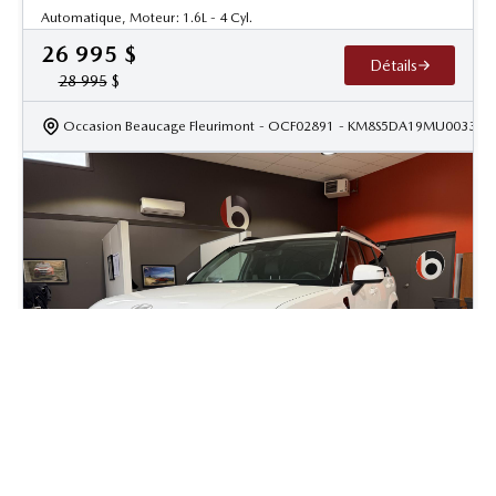
Automatique, Moteur: 1.6L - 4 Cyl.
26 995
$
Détails
28 995
$
Occasion Beaucage Fleurimont
- OCF02891
- KM8S5DA19MU003322