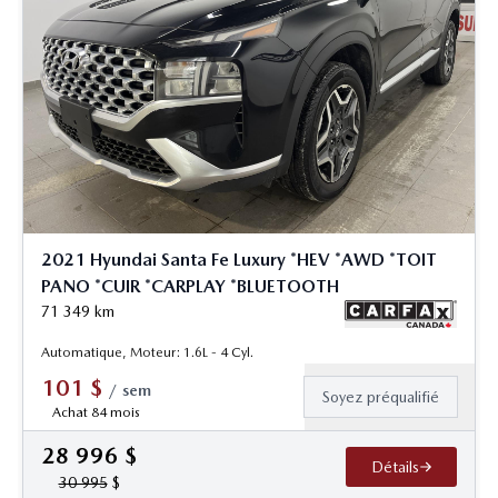
2021 Hyundai Santa Fe Luxury *HEV *AWD *TOIT
PANO *CUIR *CARPLAY *BLUETOOTH
71 349
km
Automatique, Moteur: 1.6L - 4 Cyl.
101
$
/
sem
Soyez préqualifié
Achat 84 mois
28 996
$
Détails
30 995
$