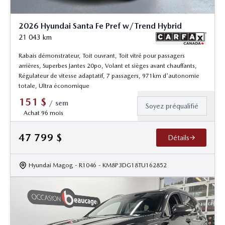
2026 Hyundai Santa Fe Pref w/Trend Hybrid
21 043
km
Rabais démonstrateur, Toit ouvrant, Toit vitré pour passagers
arrières, Superbes Jantes 20po, Volant et sièges avant chauffants,
Régulateur de vitesse adaptatif, 7 passagers, 971km d'autonomie
totale, Ultra économique
151
$
/
sem
Soyez préqualifié
Achat 96 mois
47 799
$
Détails
Hyundai Magog
- R1046
- KM8P3DG18TU162852