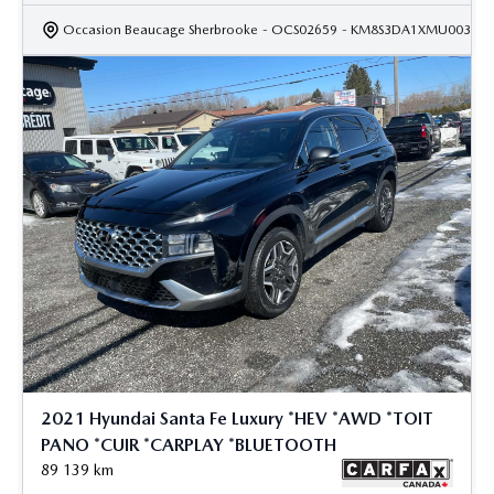
Occasion Beaucage Sherbrooke
- OCS02659
- KM8S3DA1XMU003481
2021 Hyundai Santa Fe Luxury *HEV *AWD *TOIT
PANO *CUIR *CARPLAY *BLUETOOTH
89 139
km