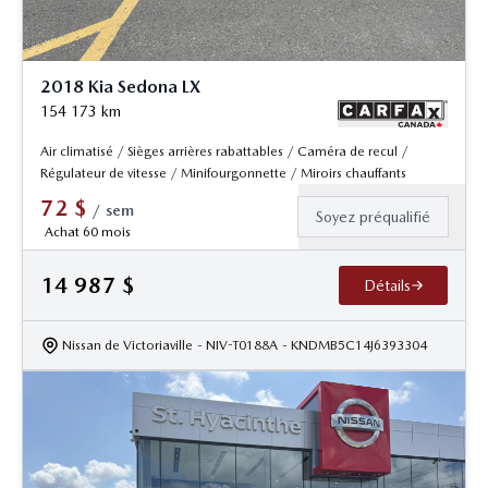
2018 Kia Sedona LX
154 173
km
Air climatisé / Sièges arrières rabattables / Caméra de recul /
Régulateur de vitesse / Minifourgonnette / Miroirs chauffants
72
$
/
sem
Soyez préqualifié
Achat 60 mois
14 987
$
Détails
Nissan de Victoriaville
- NIV-T0188A
- KNDMB5C14J6393304