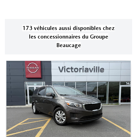
173
véhicule
s
aussi disponible
s
chez
les concessionnaires
du Groupe
Beaucage