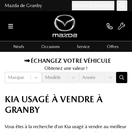
Mazda de Granby
Heures d'ouverture
Neufs
Occasions
Service
Offres
ÉCHANGEZ VOTRE VÉHICULE
Obtenez une valeur !
Marque
Modèle
Année
KIA USAGÉ À VENDRE À
GRANBY
Vous êtes à la recherche d’un Kia usagé à vendre au meilleur