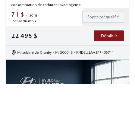
consommation de carburant avantageuse.
71
$
/
sem
Soyez préqualifié
Achat 96 mois
22 495
$
Détails
Mitsubishi de Granby
- MIG00048
- KNDEU2AA3P7406711