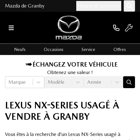
Mazda de Granby
Heures d'ouverture
Neufs
Occasions
Service
Offres
ÉCHANGEZ VOTRE VÉHICULE
Obtenez une valeur !
Marque
Modèle
Année
LEXUS NX-SERIES USAGÉ À
VENDRE À GRANBY
Vous êtes à la recherche d’un Lexus NX-Series usagé à