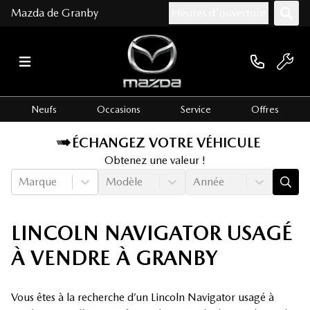
Mazda de Granby
Heures d'ouverture
Neufs
Occasions
Service
Offres
ÉCHANGEZ VOTRE VÉHICULE
Obtenez une valeur !
Marque
Modèle
Année
LINCOLN NAVIGATOR USAGÉ
À VENDRE À GRANBY
Vous êtes à la recherche d’un Lincoln Navigator usagé à