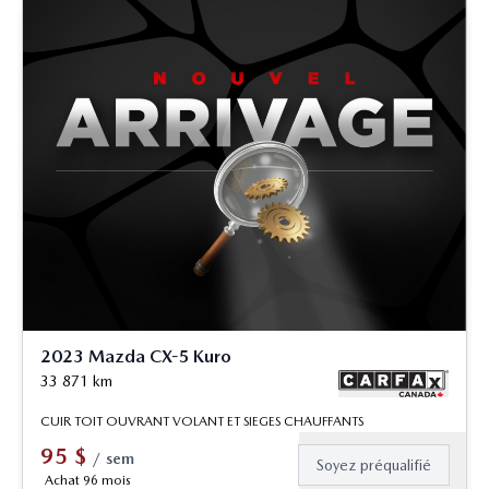
2023 Mazda CX-5 Kuro
33 871
km
CUIR TOIT OUVRANT VOLANT ET SIEGES CHAUFFANTS
95
$
/
sem
Soyez préqualifié
Achat 96 mois