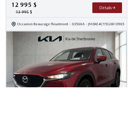
12 995
$
Détails
13 995
$
Occasion Beaucage Fleurimont
- 03566A
- JM3KE4CY5G0610965
2020 Mazda CX-5 GX