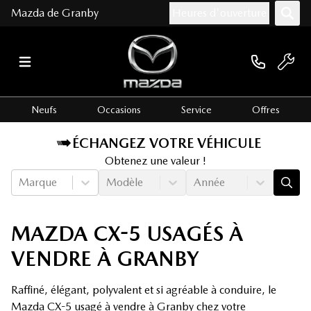
Mazda de Granby
Heures d'ouverture
Neufs
Occasions
Service
Offres
ÉCHANGEZ VOTRE VÉHICULE
Obtenez une valeur !
Marque
Modèle
Année
MAZDA CX-5 USAGÉS À
VENDRE À GRANBY
Raffiné, élégant, polyvalent et si agréable à conduire, le
Mazda CX-5 usagé à vendre à Granby chez votre