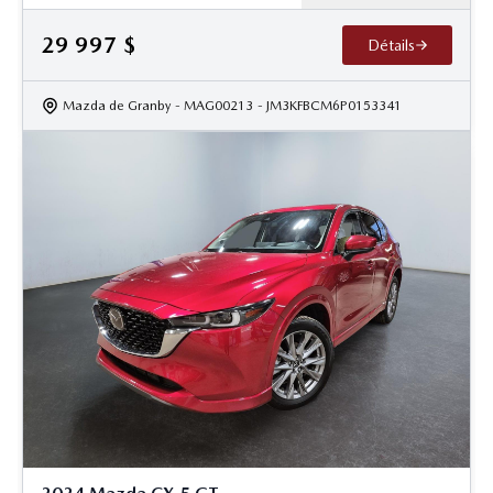
29 997
$
Détails
Mazda de Granby
- MAG00213
- JM3KFBCM6P0153341