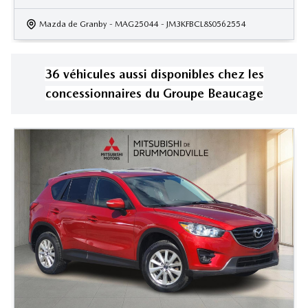
Mazda de Granby
- MAG25044
- JM3KFBCL8S0562554
36
véhicule
s
aussi disponible
s
chez les
concessionnaires
du Groupe Beaucage