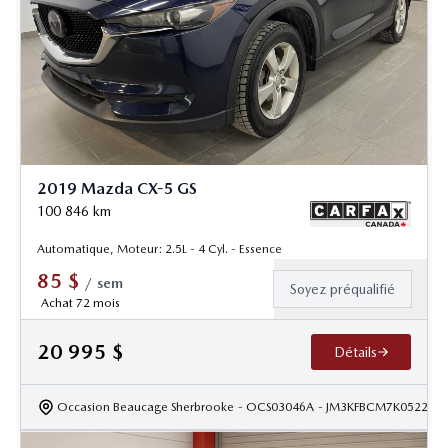
2019 Mazda CX-5 GS
100 846
km
Automatique, Moteur: 2.5L - 4 Cyl. - Essence
85
$
/
sem
Soyez préqualifié
Achat 72 mois
20 995
$
Détails
Occasion Beaucage Sherbrooke
- OCS03046A
- JM3KFBCM7K052213