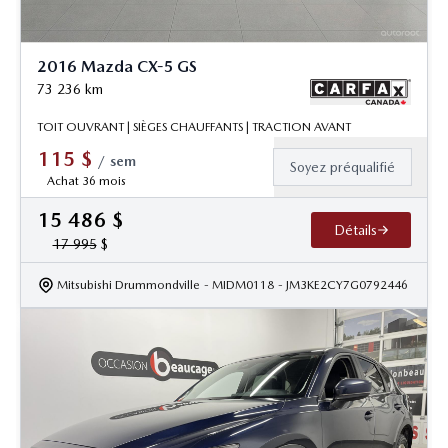
2016 Mazda CX-5 GS
73 236
km
TOIT OUVRANT | SIÈGES CHAUFFANTS | TRACTION AVANT
115
$
/
sem
Soyez préqualifié
Achat 36 mois
15 486
$
Détails
17 995
$
Mitsubishi Drummondville
- MIDM0118
- JM3KE2CY7G0792446