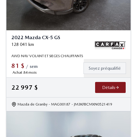
2022 Mazda CX-5 GS
128 041
km
AWD NAV VOLANT ET SIEGES CHAUFFANTS
81
$
/
sem
Soyez préqualifié
Achat 84 mois
22 997
$
Détails
Mazda de Granby
- MAG00187
- JM3KFBCMXN0521419