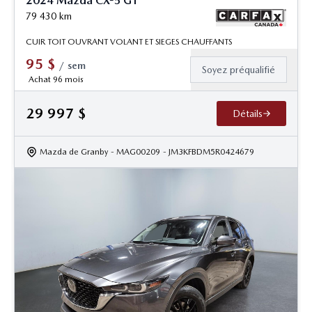
2024 Mazda CX-5 GT
79 430
km
CUIR TOIT OUVRANT VOLANT ET SIEGES CHAUFFANTS
95
$
/
sem
Soyez préqualifié
Achat 96 mois
29 997
$
Détails
Mazda de Granby
- MAG00209
- JM3KFBDM5R0424679