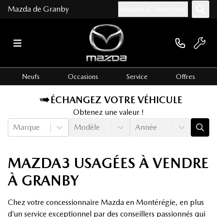
Mazda de Granby
Heures d'ouverture
Neufs
Occasions
Service
Offres
ÉCHANGEZ VOTRE VÉHICULE
Obtenez une valeur !
Marque
Modèle
Année
MAZDA3 USAGÉES À VENDRE
À GRANBY
Chez votre concessionnaire Mazda en Montérégie, en plus
d’un service exceptionnel par des conseillers passionnés qui