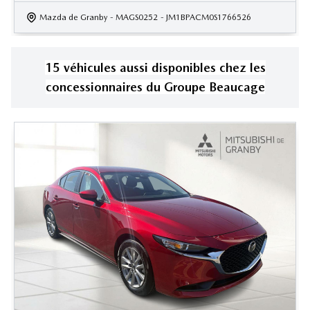
Mazda de Granby
- MAGS0252
- JM1BPACM0S1766526
15
véhicule
s
aussi disponible
s
chez les
concessionnaires
du Groupe Beaucage