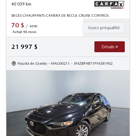
40 039
km
SIEGES CHAUFFANTS CAMERA DE RECUL CRUISE CONTROL
70
$
/
sem
Soyez préqualifié
Achat 96 mois
21 997
$
Détails
Mazda de Granby
- MAG00211
- 3MZBPAB71PM381902