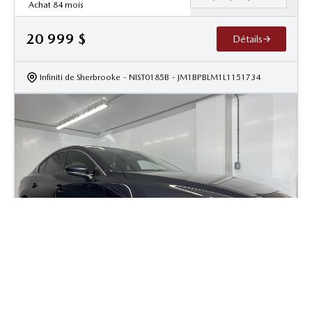
Achat 84 mois
20 999
$
Détails
Infiniti de Sherbrooke
- NIST0185B
- JM1BPBLM1L1151734