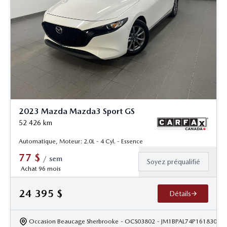
2023 Mazda Mazda3 Sport GS
52 426
km
Automatique, Moteur: 2.0L - 4 Cyl. - Essence
77
$
/
sem
Soyez préqualifié
Achat 96 mois
24 395
$
Détails
Occasion Beaucage Sherbrooke
- OCS03802
- JM1BPAL74P1618302