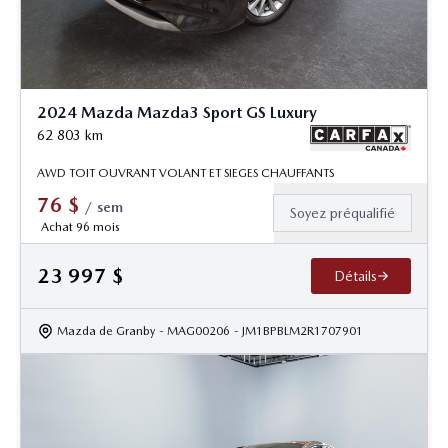
2024 Mazda Mazda3 Sport GS Luxury
62 803
km
AWD TOIT OUVRANT VOLANT ET SIEGES CHAUFFANTS
76
$
/
sem
Soyez préqualifié
Achat 96 mois
23 997
$
Détails
Mazda de Granby
- MAG00206
- JM1BPBLM2R1707901