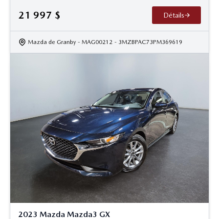
21 997
$
Détails
Mazda de Granby
- MAG00212
- 3MZBPAC73PM369619
2023 Mazda Mazda3 GX