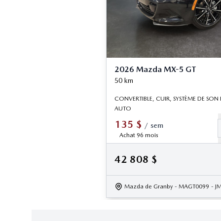
2026 Mazda MX-5 GT
50
km
CONVERTIBLE, CUIR, SYSTÈME DE SON
AUTO
135
$
/
sem
Achat 96 mois
42 808
$
Mazda de Granby
- MAGT0099
- 