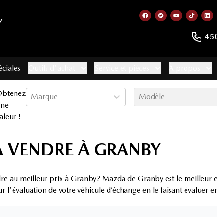
Y
Lien vers notre page
Lien vers notre 
Lien vers no
Lien ve
Lie
45
éciales
Outils d'achat
Service et pièces
À propos
Obtenez
Marque
Modèle
une
aleur !
 VENDRE À GRANBY
re au meilleur prix à Granby? Mazda de Granby est le meilleur 
ur l'évaluation de votre véhicule d’échange en le faisant évaluer 