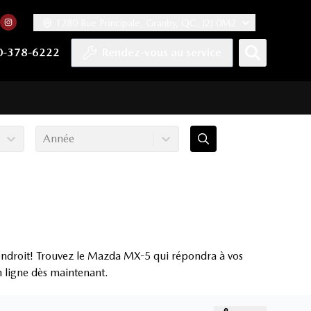
1280 Rue Principale, Granby, QC, J2J 0M2
 facebook
compte Twitter
tre chaîne YouTube
rs notre compte Tiktok
n vers notre compte LinkedIn
Lien vers notre compte Instagram
0-378-6222
Rendez-vous au service
Année
endroit! Trouvez le Mazda MX-5 qui répondra à vos
en ligne dès maintenant.