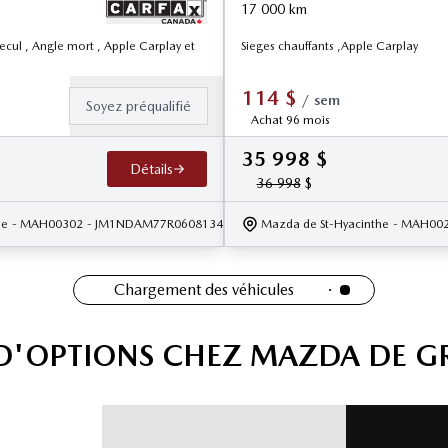
17 000
km
ecul , Angle mort , Apple Carplay et
Sieges chauffants ,Apple Carplay
114
$
/
sem
Soyez préqualifié
Achat 96 mois
35 998
$
Détails
36 998
$
he
- MAH00302
- JM1NDAM77R0608134
Mazda de St-Hyacinthe
- MAH00
Chargement des véhicules
 D'OPTIONS CHEZ MAZDA DE G