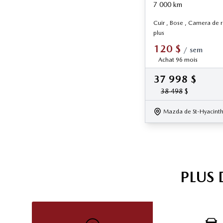
7 000
km
Cuir , Bose , Camera de r
plus
120
$
/
sem
Achat 96 mois
37 998
$
38 498
$
Mazda de St-Hyacint
PLUS