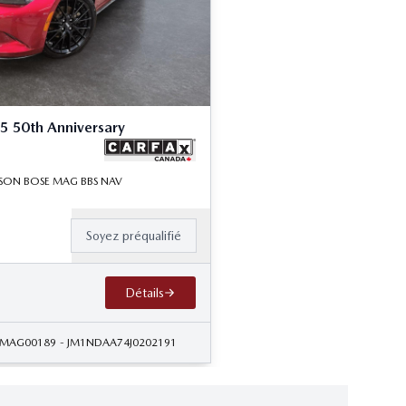
 50th Anniversary
 SON BOSE MAG BBS NAV
Soyez préqualifié
Détails
 MAG00189
- JM1NDAA74J0202191