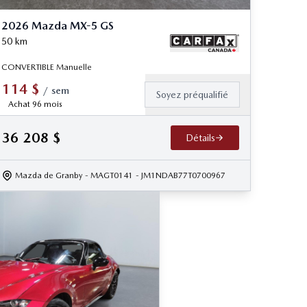
2026 Mazda MX-5 GS
50
km
CONVERTIBLE Manuelle
114
$
/
sem
Soyez préqualifié
Achat 96 mois
36 208
$
Détails
Mazda de Granby
- MAGT0141
- JM1NDAB77T0700967