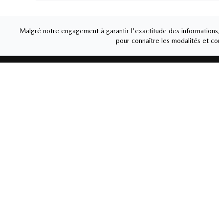
Malgré notre engagement à garantir l'exactitude des informations, 
pour connaître les modalités et con
MAZDA DE GRANBY
Liens rapides
Ventes
Nouvelles et
Carrière
450-37
actualités
Lundi
-