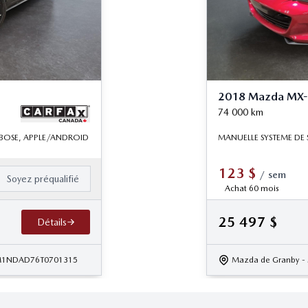
2018 Mazda MX-5
74 000
km
 BOSE, APPLE/ANDROID
MANUELLE SYSTEME DE
123
$
/
sem
Soyez préqualifié
Achat 60 mois
25 497
$
Détails
JM1NDAD76T0701315
Mazda de Granby
-