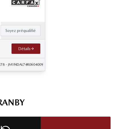
Soyez préqualifié
Détails
278
- JM1NDAL74R0604009
RANBY