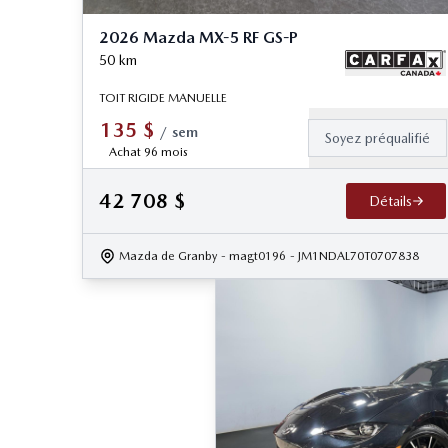
2026 Mazda MX-5 RF GS-P
50
km
TOIT RIGIDE MANUELLE
135
$
/
sem
Soyez préqualifié
Achat 96 mois
42 708
$
Détails
Mazda de Granby
- magt0196
- JM1NDAL70T0707838