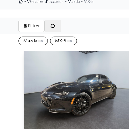
»
Véhicules d'occasion
»
Mazda
»
MX-5
Page d'accueil
Filtrer
Mazda
MX-5