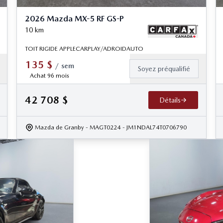
2026 Mazda MX-5 RF GS-P
10
km
TOIT RIGIDE APPLECARPLAY/ADROIDAUTO
135
$
/
sem
Soyez préqualifié
Achat 96 mois
42 708
$
Détails
Mazda de Granby
- MAGT0224
- JM1NDAL74T0706790