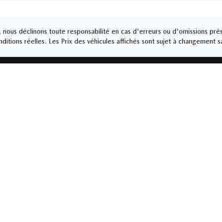
nous déclinons toute responsabilité en cas d'erreurs ou d'omissions prés
ditions réelles. Les Prix des véhicules affichés sont sujet à changement s
Service et pièces
8-6222
450-378-6222
Jeudi
9:00
-
20:00
Lundi
-
Vendredi
8:0