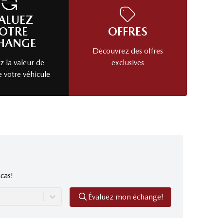
ALUEZ
OTRE
OFFRES
HANGE
Découvrez des offres
 la valeur de
exclusives
e votre véhicule
cas!
Évaluez mon échange!