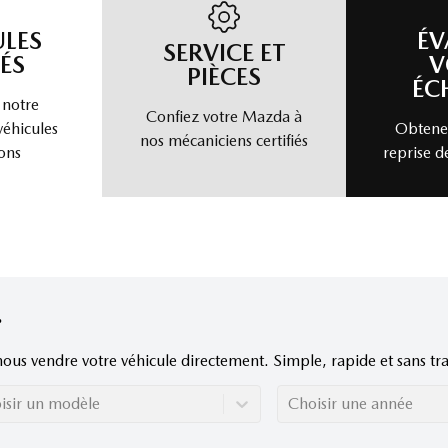
ULES
ÉV
SERVICE ET
ÉS
V
PIÈCES
ÉC
 notre
Confiez votre Mazda à
véhicules
Obtenez
nos mécaniciens certifiés
ons
reprise d
nous vendre votre véhicule directement. Simple, rapide et sans tra
isir un modèle
Choisir une année