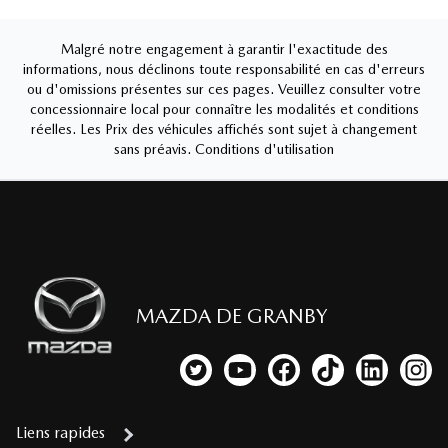
Malgré notre engagement à garantir l'exactitude des
informations, nous déclinons toute responsabilité en cas d'erreurs
ou d'omissions présentes sur ces pages. Veuillez consulter votre
concessionnaire local pour connaître les modalités et conditions
réelles. Les Prix des véhicules affichés sont sujet à changement
sans préavis.
Conditions d'utilisation
MAZDA DE GRANBY
Lien vers notre compte Twitter
Lien vers notre chaîne YouTub
Lien vers notre page fa
Lien vers notre c
Lien vers 
Lien
Liens rapides