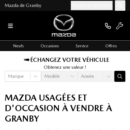
Mazda de Granby
Heures d'ouverture
Neufs
Occasions
Service
Offres
ÉCHANGEZ VOTRE VÉHICULE
Obtenez une valeur !
Marque
Modèle
Année
MAZDA USAGÉES ET
D'OCCASION À VENDRE À
GRANBY