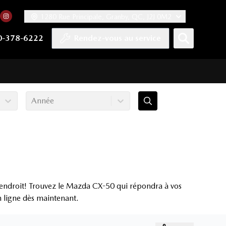
1280 Rue Principale, Granby, QC, J2J 0M2
 facebook
compte Twitter
tre chaîne YouTube
rs notre compte Tiktok
n vers notre compte LinkedIn
Lien vers notre compte Instagram
0-378-6222
Rendez-vous au service
Année
 endroit! Trouvez le Mazda CX-50 qui répondra à vos
en ligne dès maintenant.