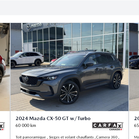
2024 Mazda CX-50 GT w/Turbo
2
60 000
km
65
Toit panoramique , Sieges et volant chauffants ,Camera 360 ,
Ma