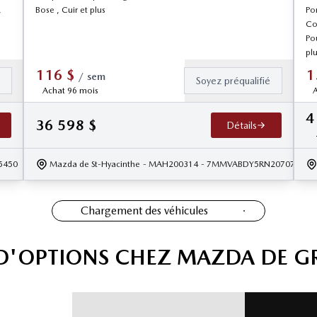
,
Bose , Cuir et plus
Por
Con
Po
pl
116
$
1
/
sem
é
Soyez préqualifié
Achat 96 mois
A
4
36 598
$
Détails
5450
Mazda de St-Hyacinthe
- MAH200314
- 7MMVABDY5RN207076
Chargement des véhicules
 D'OPTIONS CHEZ MAZDA DE G