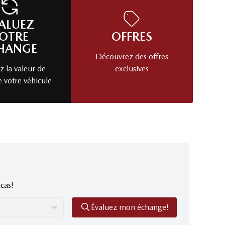
ALUEZ
OTRE
OFFRES
HANGE
Découvrez des offres
 la valeur de
exclusives
e votre véhicule
cas!
Évaluez mon échange!