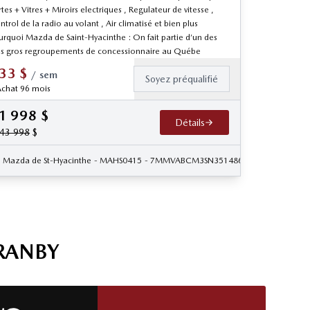
tes + Vitres + Miroirs electriques , Regulateur de vitesse ,
trol de la radio au volant , Air climatisé et bien plus
urquoi Mazda de Saint-Hyacinthe : On fait partie d’un des
us gros regroupements de concessionnaire au Québe
33
$
/
sem
Soyez préqualifié
chat 96 mois
1 998
$
Détails
43 998
$
Mazda de St-Hyacinthe
- MAHS0415
- 7MMVABCM3SN351486
RANBY