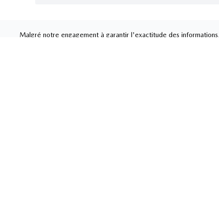
Malgré notre engagement à garantir l'exactitude des informations, 
pour connaître les modalités et con
MAZDA DE GRANBY
Liens rapides
Ventes
Nouvelles et
Carrière
450-37
actualités