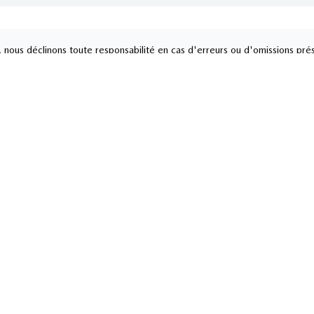
nous déclinons toute responsabilité en cas d'erreurs ou d'omissions prés
ditions réelles. Les Prix des véhicules affichés sont sujet à changement s
Service et pièces
8-6222
450-378-6222