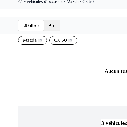
»
Véhicules d'occasion
»
Mazda
»
CX-50
Page d'accueil
Filtrer
Mazda
CX-50
Aucun rés
3
véhicule