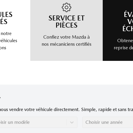
ULES
ÉV
SERVICE ET
ÉS
V
PIÈCES
ÉC
 notre
Confiez votre Mazda à
véhicules
Obtenez
nos mécaniciens certifiés
ons
reprise d
nous vendre votre véhicule directement. Simple, rapide et sans tra
isir un modèle
Choisir une année