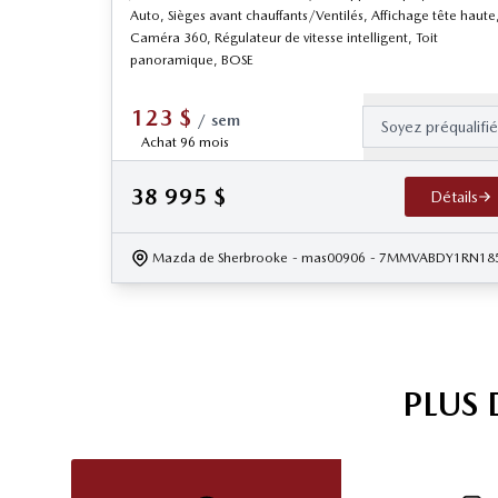
Auto, Sièges avant chauffants/Ventilés, Affichage tête haute
Caméra 360, Régulateur de vitesse intelligent, Toit
panoramique, BOSE
123
$
/
sem
Soyez préqualifi
Achat 96 mois
38 995
$
Détails
Mazda de Sherbrooke
- mas00906
- 7MMVABDY1RN18
PLUS