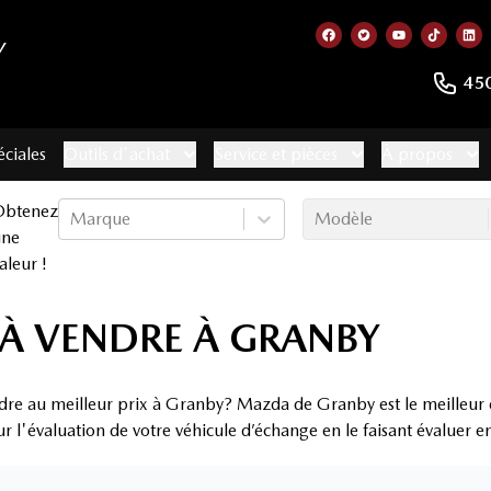
Y
Lien vers notre page
Lien vers notre 
Lien vers no
Lien ve
Lie
45
éciales
Outils d'achat
Service et pièces
À propos
Obtenez
Marque
Modèle
une
aleur !
À VENDRE À GRANBY
dre au meilleur prix à Granby? Mazda de Granby est le meilleur
ur l'évaluation de votre véhicule d’échange en le faisant évaluer 