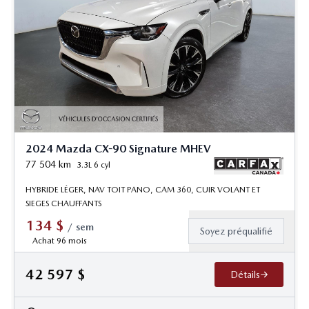
2024 Mazda CX-90 Signature MHEV
77 504
km
3.3L 6 cyl
HYBRIDE LÉGER, NAV TOIT PANO, CAM 360, CUIR VOLANT ET
SIEGES CHAUFFANTS
134
$
/
sem
Soyez préqualifié
Achat 96 mois
42 597
$
Détails