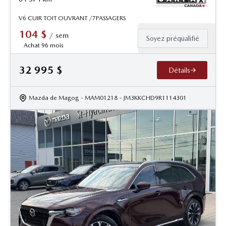
V6 CUIR TOIT OUVRANT /7PASSAGERS
104
$
/
sem
Soyez préqualifié
Achat 96 mois
32 995
$
Détails
Mazda de Magog
- MAM01218
- JM3KKCHD9R1114301