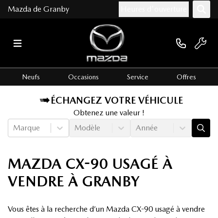
Mazda de Granby
Heures d'ouverture
Neufs
Occasions
Service
Offres
ÉCHANGEZ VOTRE VÉHICULE
Obtenez une valeur !
Marque
Modèle
Année
MAZDA CX-90 USAGÉ À
VENDRE À GRANBY
Vous êtes à la recherche d’un Mazda CX-90 usagé à vendre