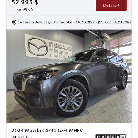
52 995
$
Détails
56 995
$
Occasion Beaucage Sherbrooke
- OCS02853
- JM3KKDHA2S1206366
2024 Mazda CX-90 GS-L MHEV
84 574
km