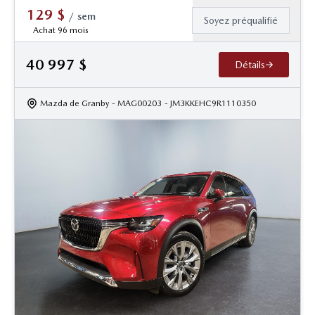
129
$
/
sem
Soyez préqualifié
Achat 96 mois
40 997
$
Détails
Mazda de Granby
- MAG00203
- JM3KKEHC9R1110350