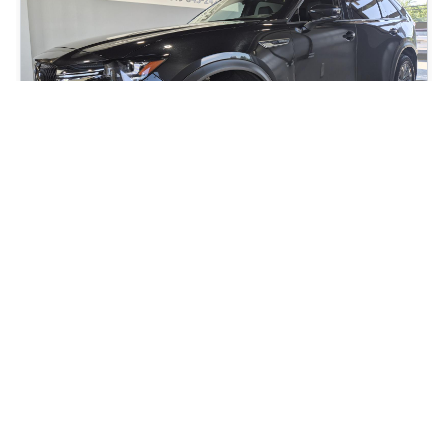
2024 Mazda CX-90 GS-L PHEV
62 500
km
Mazda CX-90 GS-L PHEV AWD 2024 – HYBRIDE RECHARGEABLE | 7
PASSAGERS | LUXE ET ÉCONOMIE Découvrez ce Mazda CX-90 GS-L
PHEV 2024 , un VUS intermédiaire haut de gamme offrant le
meilleur des deux mondes : la polyvalence d'un grand VUS à 3
rangées de sièges et les économies d'un système hybride recharg
120
$
/
sem
Soyez préqualifié
Achat 96 mois