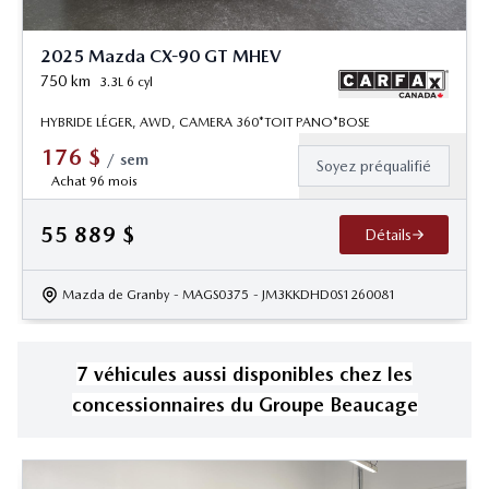
2025 Mazda CX-90 GT MHEV
750
km
3.3L 6 cyl
HYBRIDE LÉGER, AWD, CAMERA 360*TOIT PANO*BOSE
176
$
/
sem
Soyez préqualifié
Achat 96 mois
55 889
$
Détails
Mazda de Granby
- MAGS0375
- JM3KKDHD0S1260081
7
véhicule
s
aussi disponible
s
chez les
concessionnaires
du Groupe Beaucage