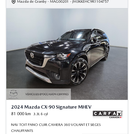
Mazda de Granby
- MAG00201
- JM3KKEHC9R1104757
2024 Mazda CX-90 Signature MHEV
81 000
km
3.3L 6 cyl
NAV TOIT PANO CUIR CAMERA 360 VOLANT ET SIEGES
CHAUFFANTS