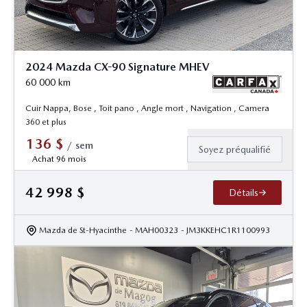
2024 Mazda CX-90 Signature MHEV
60 000
km
Cuir Nappa, Bose , Toit pano , Angle mort , Navigation , Camera
360 et plus
136
$
/
sem
Soyez préqualifié
Achat 96 mois
42 998
$
Détails
Mazda de St-Hyacinthe
- MAH00323
- JM3KKEHC1R1100993