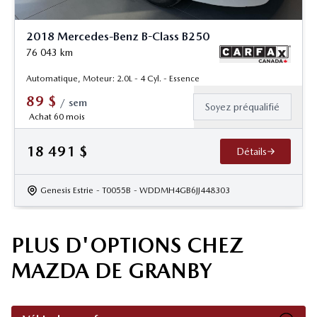
2018 Mercedes-Benz B-Class B250
76 043
km
Automatique, Moteur: 2.0L - 4 Cyl. - Essence
89
$
/
sem
Soyez préqualifié
Achat 60 mois
18 491
$
Détails
Genesis Estrie
- T0055B
- WDDMH4GB6JJ448303
PLUS D'OPTIONS CHEZ
MAZDA DE GRANBY