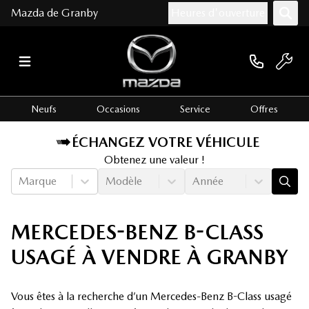
Mazda de Granby
Heures d'ouverture
Neufs
Occasions
Service
Offres
ÉCHANGEZ VOTRE VÉHICULE
Obtenez une valeur !
Marque
Modèle
Année
MERCEDES-BENZ B-CLASS
USAGÉ À VENDRE À GRANBY
Vous êtes à la recherche d’un Mercedes-Benz B-Class usagé