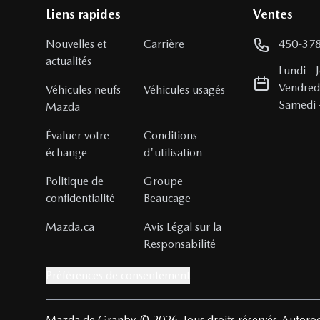
Liens rapides
Ventes
Nouvelles et
Carrière
450-37
actualités
Lundi
-
Vendred
Véhicules neufs
Véhicules usagés
Samedi
Mazda
Évaluer votre
Conditions
échange
d'utilisation
Politique de
Groupe
confidentialité
Beaucage
Mazda.ca
Avis Légal sur la
Responsabilité
Préférences de consentement
Mazda de Granby
© 2026
Tous droits réservés
Autoroo