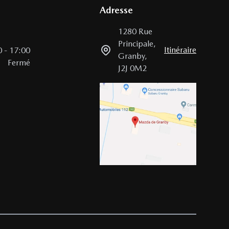
Adresse
1280 Rue
Principale
,
Itinéraire
0
-
17:00
Granby
,
Fermé
J2J 0M2