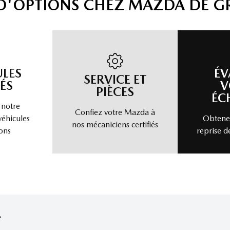
 D'OPTIONS CHEZ MAZDA DE G
ULES
ÉV
SERVICE ET
ÉS
V
PIÈCES
ÉC
 notre
Confiez votre Mazda à
véhicules
Obtenez
nos mécaniciens certifiés
ons
reprise d