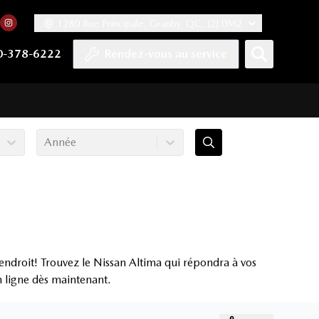
1280 Rue Principale, Granby, QC, J2J 0M2
 facebook
compte Twitter
tre chaîne YouTube
rs notre compte Tiktok
n vers notre compte LinkedIn
Lien vers notre compte Instagram
0-378-6222
Rendez-vous au service
Année
endroit! Trouvez le Nissan Altima qui répondra à vos
en ligne dès maintenant.