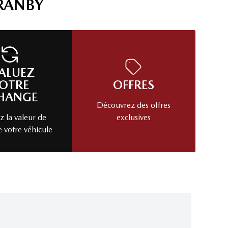
RANBY
ALUEZ
OTRE
OFFRES
HANGE
Découvrez des offres
 la valeur de
exclusives
e votre véhicule