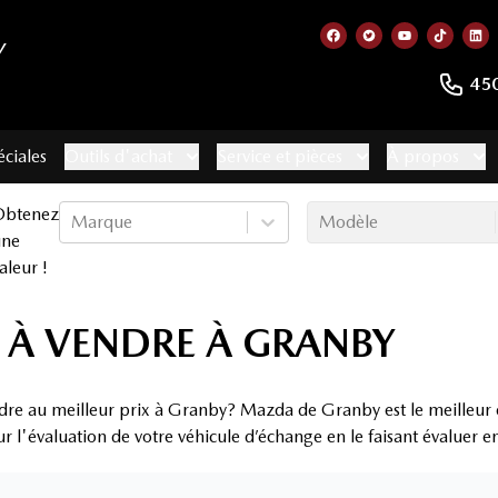
Y
Lien vers notre page
Lien vers notre 
Lien vers no
Lien ve
Lie
45
éciales
Outils d'achat
Service et pièces
À propos
Obtenez
Marque
Modèle
une
aleur !
 À VENDRE À GRANBY
ndre au meilleur prix à Granby? Mazda de Granby est le meilleur 
ur l'évaluation de votre véhicule d’échange en le faisant évaluer 