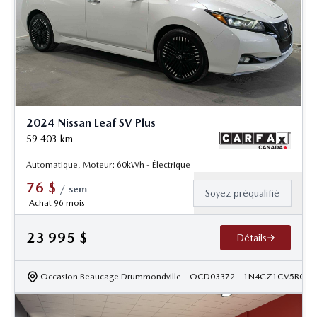
2024 Nissan Leaf SV Plus
59 403
km
Automatique, Moteur: 60kWh - Électrique
76
$
/
sem
Soyez préqualifié
Achat 96 mois
23 995
$
Détails
Occasion Beaucage Drummondville
- OCD03372
- 1N4CZ1CV5RC55