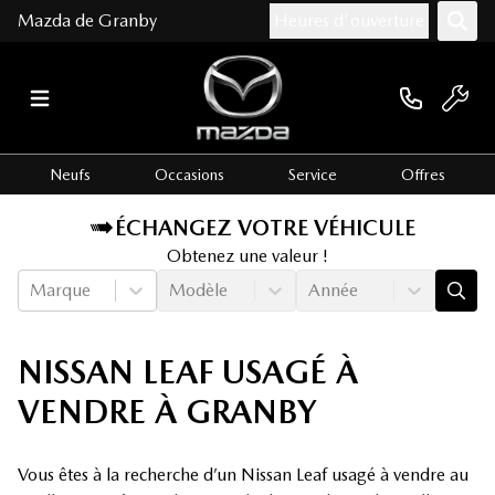
Mazda de Granby
Heures d'ouverture
Neufs
Occasions
Service
Offres
ÉCHANGEZ VOTRE VÉHICULE
Obtenez une valeur !
Marque
Modèle
Année
NISSAN LEAF USAGÉ À
VENDRE À GRANBY
Vous êtes à la recherche d’un Nissan Leaf usagé à vendre au