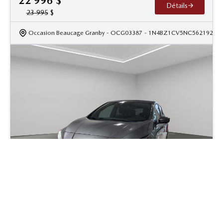
22 996
$
Détails
23 995
$
Occasion Beaucage Granby
- OCG03387
- 1N4BZ1CV5NC562192
2022 Nissan Leaf Plus SV
35 513
km