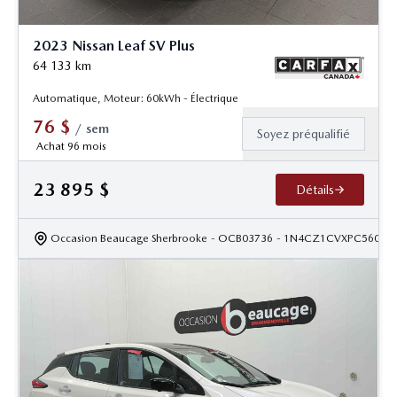
2023 Nissan Leaf SV Plus
64 133
km
Automatique, Moteur: 60kWh - Électrique
76
$
/
sem
Soyez préqualifié
Achat 96 mois
23 895
$
Détails
Occasion Beaucage Sherbrooke
- OCB03736
- 1N4CZ1CVXPC56004