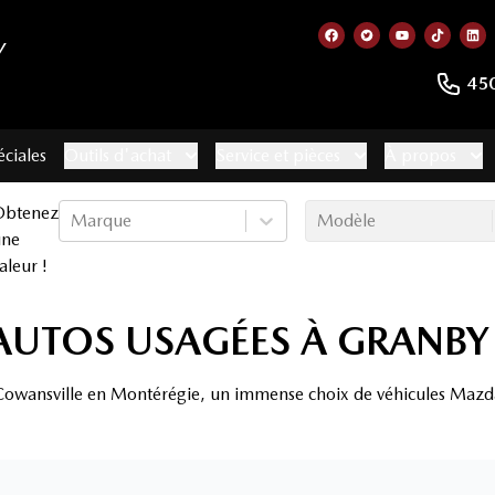
Y
Lien vers notre page
Lien vers notre 
Lien vers no
Lien ve
Lie
45
éciales
Outils d'achat
Service et pièces
À propos
Obtenez
Marque
Modèle
une
aleur !
AUTOS USAGÉES À GRANBY
owansville en Montérégie, un immense choix de véhicules Mazda 