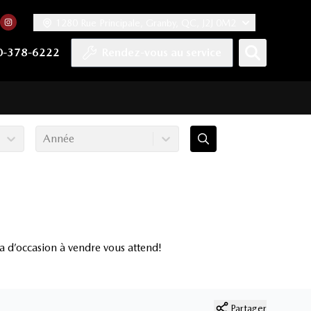
1280 Rue Principale, Granby, QC, J2J 0M2
 facebook
compte Twitter
tre chaîne YouTube
rs notre compte Tiktok
n vers notre compte LinkedIn
Lien vers notre compte Instagram
0-378-6222
Rendez-vous au service
Année
d’occasion à vendre vous attend!
Partager