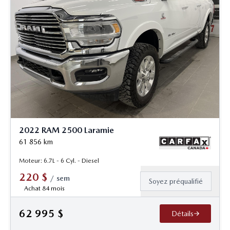
2022 RAM 2500 Laramie
61 856
km
Moteur: 6.7L - 6 Cyl. - Diesel
220
$
/
sem
Soyez préqualifié
Achat 84 mois
62 995
$
Détails