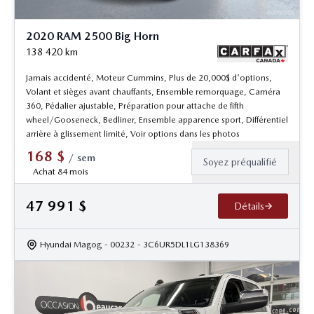
2020 RAM 2500 Big Horn
138 420
km
Jamais accidenté, Moteur Cummins, Plus de 20,000$ d'options,
Volant et sièges avant chauffants, Ensemble remorquage, Caméra
360, Pédalier ajustable, Préparation pour attache de fifth
wheel/Gooseneck, Bedliner, Ensemble apparence sport, Différentiel
arrière à glissement limité, Voir options dans les photos
168
$
/
sem
Soyez préqualifié
Achat 84 mois
47 991
$
Détails
Hyundai Magog
- 00232
- 3C6UR5DL1LG138369