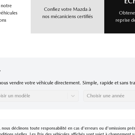
ÉC
 notre
Confiez votre Mazda à
véhicules
Obtenez
nos mécaniciens certifiés
ons
reprise d
nous vendre votre véhicule directement. Simple, rapide et sans tra
isir un modèle
Choisir une année
nous déclinons toute responsabilité en cas d'erreurs ou d'omissions prés
ditions réelles. Les Prix des véhicules affichés sont sujet à changement s