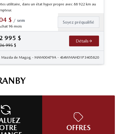
tes utilitaire, dans un état hyper propre avec 88 922 km au
mpteur.
04
$
/
sem
Soyez préqualifié
chat 96 mois
2 995
$
Détails
36 995
$
Mazda de Magog
- MAM00479A
- 4S4WMAHD1P3405820
RANBY
ALUEZ
OTRE
OFFRES