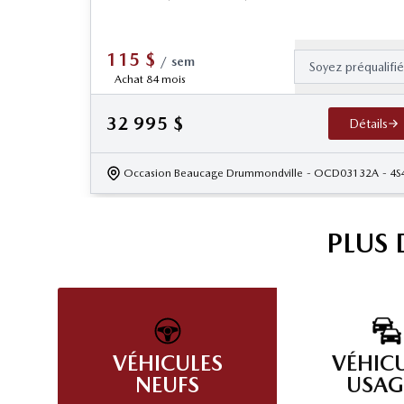
115
$
/
sem
Soyez préqualifi
Achat 84 mois
32 995
$
Détails
Occasion Beaucage Drummondville
- OCD03132A
- 4
PLUS
VÉHICULES
VÉHIC
NEUFS
USAG