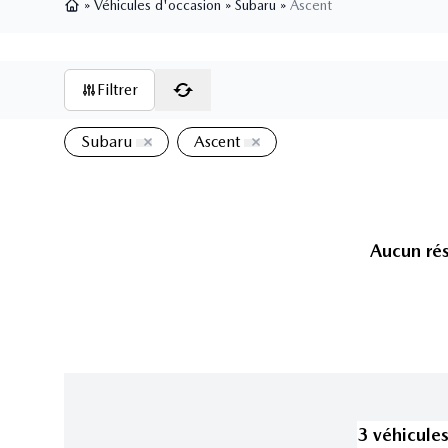
»
Véhicules d'occasion
»
Subaru
»
Ascent
Page d'accueil
Filtrer
Subaru
Ascent
Aucun rés
3
véhicule