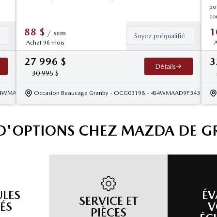
por
co
88
$
1
/
sem
é
Soyez préqualifié
Achat 96 mois
A
27 996
$
3
Détails
30 995
$
S4WMAHD3N3466129
Occasion Beaucage Granby
- OCG03198
- 4S4WMAAD9P3433942
 D'OPTIONS CHEZ MAZDA DE G
ULES
ÉV
SERVICE ET
ÉS
V
PIÈCES