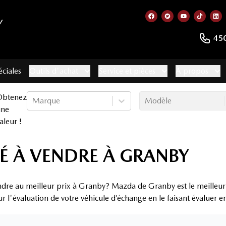
Y
Lien vers notre page
Lien vers notre 
Lien vers no
Lien ve
Lie
45
éciales
Outils d'achat
Service et pièces
À propos
Obtenez
Marque
Modèle
une
aleur !
É À VENDRE À GRANBY
ndre au meilleur prix à Granby? Mazda de Granby est le meilleur
ur l'évaluation de votre véhicule d’échange en le faisant évaluer 