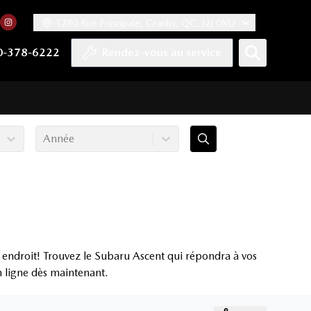
1280 Rue Principale, Granby, QC, J2J 0M2
 facebook
compte Twitter
tre chaîne YouTube
rs notre compte Tiktok
n vers notre compte LinkedIn
Lien vers notre compte Instagram
0-378-6222
Rendez-vous au service
Année
 endroit! Trouvez le Subaru Ascent qui répondra à vos
en ligne dès maintenant.