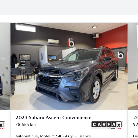
2023 Subaru Ascent Convenience
2
78 655
km
92
Automatique, Moteur: 2.4L - 4 Cyl. - Essence
Dé