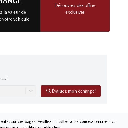
HANGE
Découvrez des offres
 la valeur de
exclusives
e votre véhicule
cas!
Évaluez mon échange!
entes sur ces pages. Veuillez consulter votre concessionnaire local
ans préavis.
Conditions d'utilisation