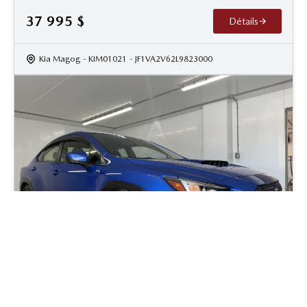
37 995
$
Détails
Kia Magog
- KIM01021
- JF1VA2V62L9823000
2023 Subaru WRX Sport