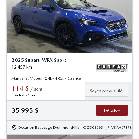
2025 Subaru WRX Sport
12 457
km
Manuelle, Moteur: 2.4L - 4 Cyl. - Essence
114
$
/
sem
Soyez préqualifié
Achat 96 mois
35 995
$
Détails
Occasion Beaucage Drummondville
- OCD03963
- JF1VBAH67S98001