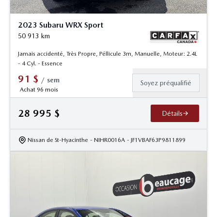
2023 Subaru WRX Sport
50 913
km
Jamais accidenté, Très Propre, Péllicule 3m, Manuelle, Moteur: 2.4L
- 4 Cyl. - Essence
91
$
/
sem
Soyez préqualifié
Achat 96 mois
28 995
$
Détails
Nissan de St-Hyacinthe
- NIHR0016A
- JF1VBAF63P9811899