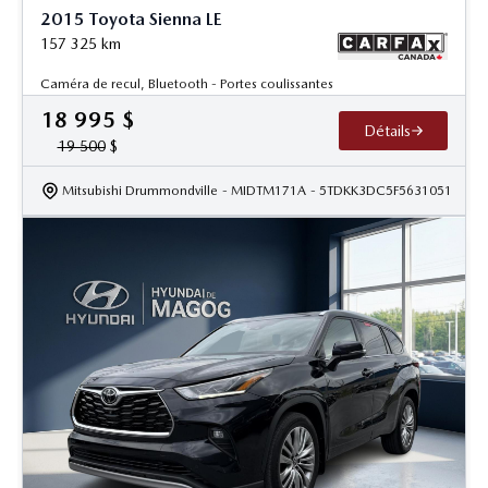
2015 Toyota Sienna LE
157 325
km
Caméra de recul, Bluetooth - Portes coulissantes
18 995
$
Détails
19 500
$
Mitsubishi Drummondville
- MIDTM171A
- 5TDKK3DC5F5631051