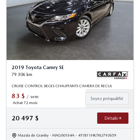
2019 Toyota Camry SE
79 306
km
CRUISE CONTROL SIEGES CHAUFFANTS CAMERA DE RECUL
83
$
/
sem
Soyez préqualifié
Achat 72 mois
20 497
$
Détails
Mazda de Granby
- MAG00164A
- 4T1B11HK7KU793659