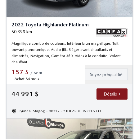
2022 Toyota Highlander Platinum
50 398
km
Magnifique combo de couleurs, Intérieur brun magnifique, Toit
ouvrant panoramique, Audio JBL, Sièges avant chauffants et
climatisés, Navigation, Caméra 360, Aides à la conduite, Volant
chauffant
157
$
/
sem
Soyez préqualifié
Achat 84 mois
44 991
$
Détails
Hyundai Magog
- 00212
- 5TDFZRBH3NS218333