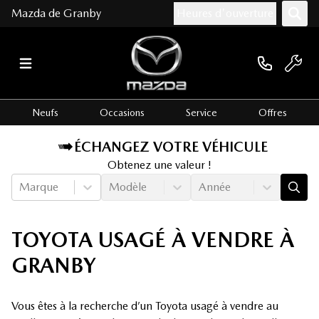
Mazda de Granby
Heures d'ouverture
Neufs
Occasions
Service
Offres
ÉCHANGEZ VOTRE VÉHICULE
Obtenez une valeur !
Marque
Modèle
Année
TOYOTA USAGÉ À VENDRE À
GRANBY
Vous êtes à la recherche d’un Toyota usagé à vendre au