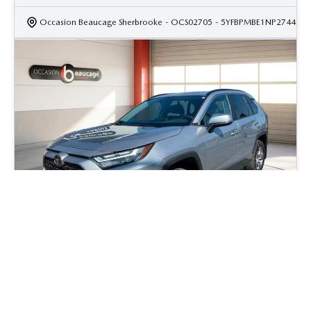
Occasion Beaucage Sherbrooke
- OCS02705
- 5YFBPMBE1NP274437
2023 Toyota Rav4 XLE
49 108
km
Rav4 Automatique, Moteur: 2.5L - 4 Cyl. - Essence