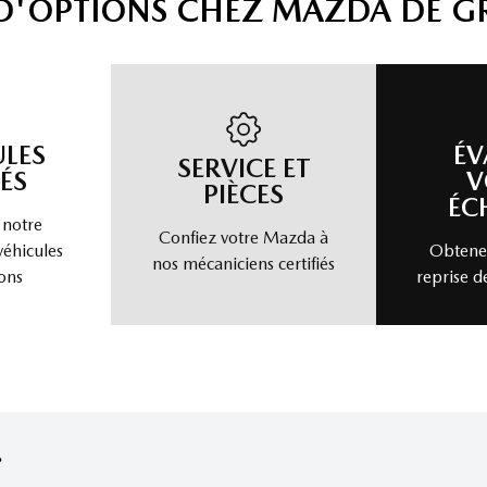
 D'OPTIONS CHEZ MAZDA DE G
ULES
ÉV
SERVICE ET
ÉS
V
PIÈCES
ÉC
 notre
Confiez votre Mazda à
véhicules
Obtenez
nos mécaniciens certifiés
ons
reprise d