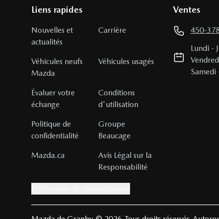
Liens rapides
Ventes
Nouvelles et
Carrière
450-37
actualités
Lundi
-
Vendred
Véhicules neufs
Véhicules usagés
Samedi
Mazda
Évaluer votre
Conditions
échange
d'utilisation
Politique de
Groupe
confidentialité
Beaucage
Mazda.ca
Avis Légal sur la
Responsabilité
Préférences de consentement
Mazda de Granby
© 2026
Tous droits réservés
Autoroo