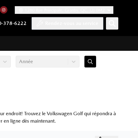
1280 Rue Principale, Granby, QC, J2J 0M2
 facebook
compte Twitter
tre chaîne YouTube
rs notre compte Tiktok
n vers notre compte LinkedIn
Lien vers notre compte Instagram
0-378-6222
Rendez-vous au service
Année
ur endroit! Trouvez le Volkswagen Golf qui répondra à
er en ligne dès maintenant.