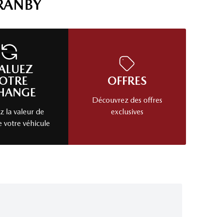
RANBY
ALUEZ
OTRE
OFFRES
HANGE
Découvrez des offres
 la valeur de
exclusives
e votre véhicule