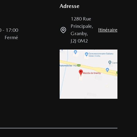
Adresse
1280 Rue
Principale
,
Itinéraire
0
-
17:00
Granby
,
Fermé
J2J 0M2