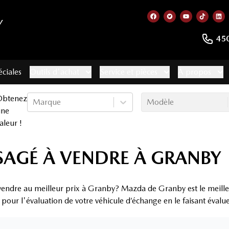
Y
Lien vers notre page
Lien vers notre 
Lien vers no
Lien ve
Lie
45
éciales
Outils d'achat
Service et pièces
À propos
Obtenez
Marque
Modèle
une
aleur !
AGÉ À VENDRE À GRANBY
vendre au meilleur prix à Granby? Mazda de Granby est le meille
x pour l'évaluation de votre véhicule d’échange en le faisant évalu