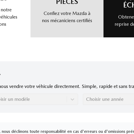
PIÈCES
ÉC
 notre
Confiez votre Mazda à
véhicules
Obtenez
nos mécaniciens certifiés
ons
reprise d
nous vendre votre véhicule directement. Simple, rapide et sans tra
isir un modèle
Choisir une année
nous déclinons toute responsabilité en cas d'erreurs ou d'omissions prés