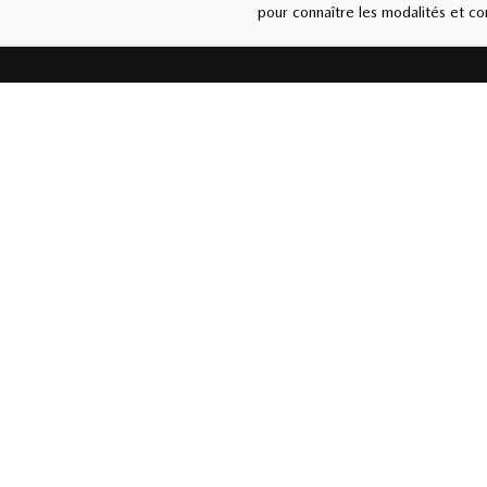
pour connaître les modalités et con
MAZDA DE GRANBY
Liens rapides
Ventes
Nouvelles et
Carrière
450-37
actualités
Lundi
-
Vendred
Véhicules neufs
Véhicules usagés
Samedi
Mazda