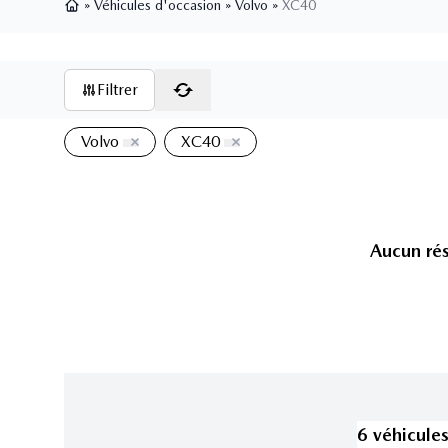
»
Véhicules d'occasion
»
Volvo
»
XC40
Page d'accueil
Filtrer
Volvo
XC40
Aucun rés
6
véhicule