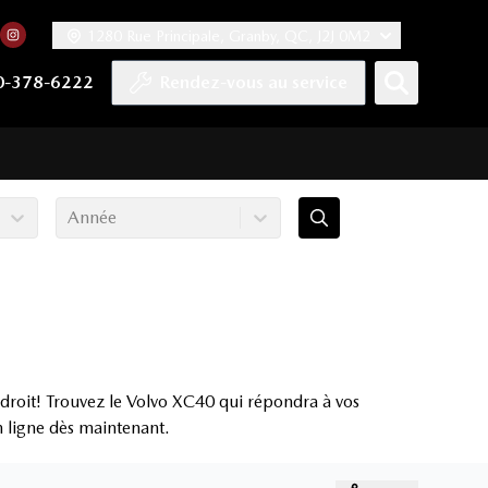
1280 Rue Principale, Granby, QC, J2J 0M2
 facebook
compte Twitter
tre chaîne YouTube
rs notre compte Tiktok
n vers notre compte LinkedIn
Lien vers notre compte Instagram
0-378-6222
Rendez-vous au service
Année
droit! Trouvez le Volvo XC40 qui répondra à vos
en ligne dès maintenant.