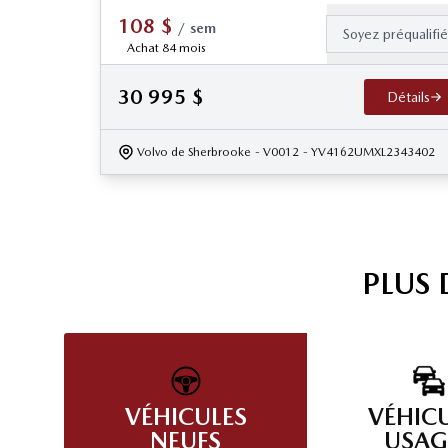
108
$
/
sem
Soyez préqualifi
Achat 84 mois
30 995
$
Détails
Volvo de Sherbrooke
- V0012
- YV4162UMXL2343402
PLUS
VÉHICULES
VÉHIC
NEUFS
USAG