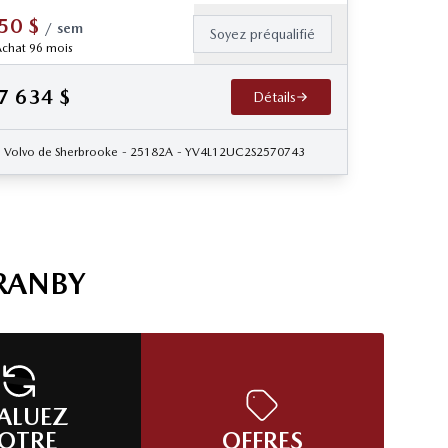
50
$
/
sem
Soyez préqualifié
chat 96 mois
7 634
$
Détails
045599
Volvo de Sherbrooke
- 25182A
- YV4L12UC2S2570743
RANBY
ALUEZ
OTRE
OFFRES