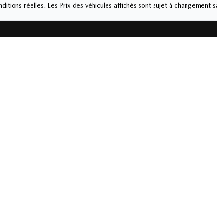
ditions réelles. Les Prix des véhicules affichés sont sujet à changement s
Service et pièces
8-6222
450-378-6222
Jeudi
9:00
-
20:00
Lundi
-
Vendredi
8:0
i
9:00
-
17:00
Samedi
-
Dimanche
-
Dimanche
Fermé