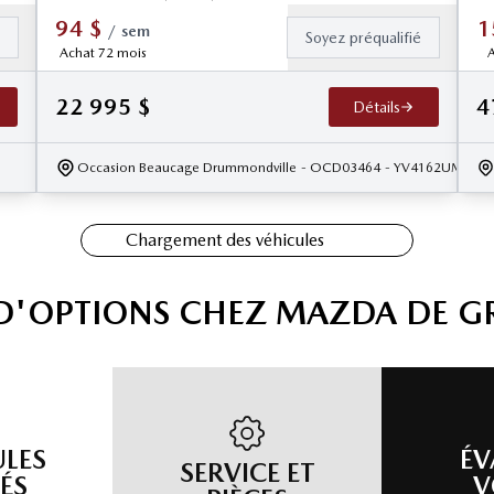
94
$
1
/
sem
é
Soyez préqualifié
Achat 72 mois
A
22 995
$
4
Détails
Occasion Beaucage Drummondville
- OCD03464
- YV4162UM2K2
Chargement des véhicules
 D'OPTIONS CHEZ MAZDA DE G
ULES
ÉV
SERVICE ET
ÉS
V