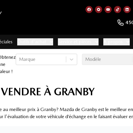
Y
Lien vers notre page
Lien vers notre 
Lien vers no
Lien ve
Lie
45
éciales
Outils d'achat
Service et pièces
À propos
Obtenez
Marque
Modèle
une
aleur !
 VENDRE À GRANBY
e au meilleur prix à Granby? Mazda de Granby est le meilleur en
ur l'évaluation de votre véhicule d’échange en le faisant évaluer 