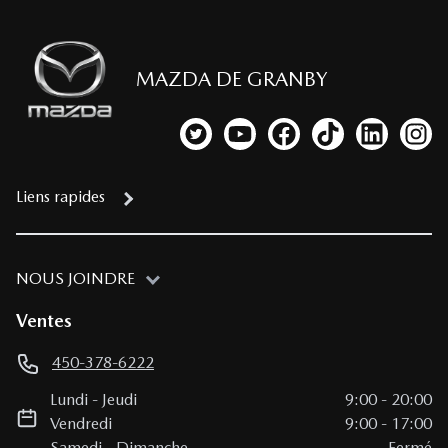
MAZDA DE GRANBY
Lien vers notre compte Twitter
Lien vers notre chaîne YouTub
Lien vers notre page fa
Lien vers notre c
Lien vers 
Lien
Liens rapides
NOUS JOINDRE
Ventes
450-378-6222
Lundi
-
Jeudi
9:00
-
20:00
Vendredi
9:00
-
17:00
Samedi
-
Dimanche
Fermé