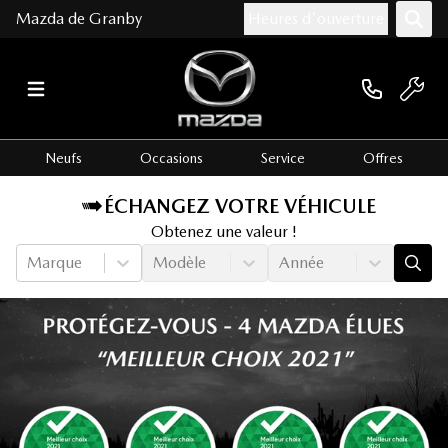
Mazda de Granby
Heures d'ouverture
Neufs
Occasions
Service
Offres
ÉCHANGEZ VOTRE VÉHICULE
Obtenez une valeur !
Marque
Modèle
Année