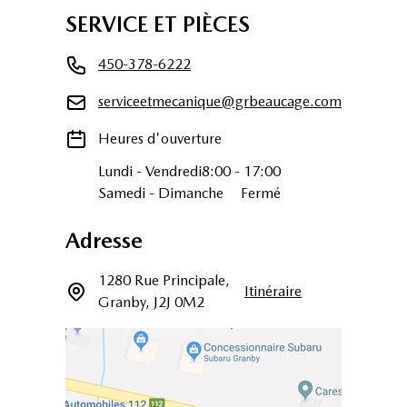
SERVICE ET PIÈCES
450-378-6222
serviceetmecanique@grbeaucage.com
Heures d'ouverture
Lundi
-
Vendredi
8:00
-
17:00
Samedi
-
Dimanche
Fermé
Adresse
1280 Rue Principale
,
Itinéraire
Granby
,
J2J 0M2