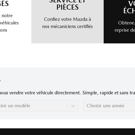
ÉS
V
PIÈCES
ÉC
 notre
Confiez votre Mazda à
 véhicules
Obtenez
nos mécaniciens certifiés
ions
reprise de
nous vendre votre véhicule directement. Simple, rapide et sans tra
isir un modèle
Choisir une année