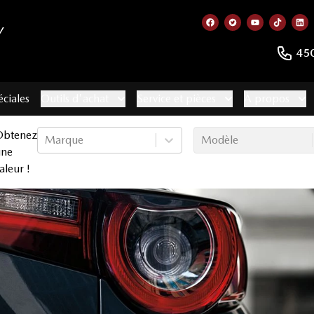
Y
Lien vers notre page
Lien vers notre 
Lien vers no
Lien ve
Lie
45
éciales
Outils d'achat
Service et pièces
À propos
Obtenez
Marque
Modèle
une
aleur !