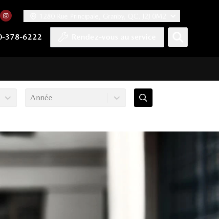
1280 Rue Principale, Granby, QC, J2J 0M2
 facebook
compte Twitter
tre chaîne YouTube
rs notre compte Tiktok
n vers notre compte LinkedIn
Lien vers notre compte Instagram
0-378-6222
Rendez-vous au service
Année