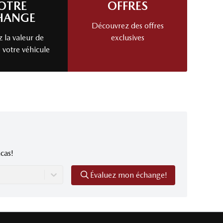
OTRE
OFFRES
HANGE
Découvrez des offres
 la valeur de
exclusives
 votre véhicule
cas!
Évaluez mon échange!