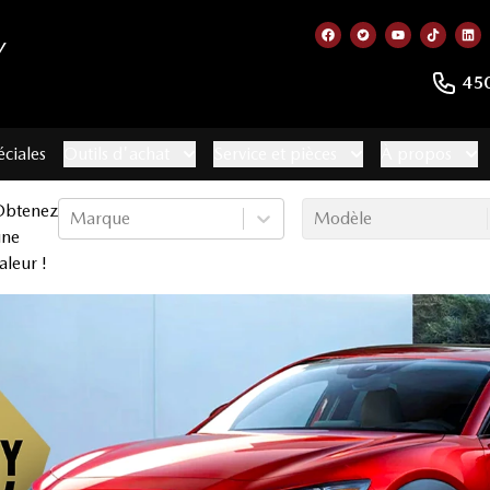
Y
Lien vers notre page
Lien vers notre 
Lien vers no
Lien ve
Lie
45
éciales
Outils d'achat
Service et pièces
À propos
Obtenez
Marque
Modèle
une
aleur !