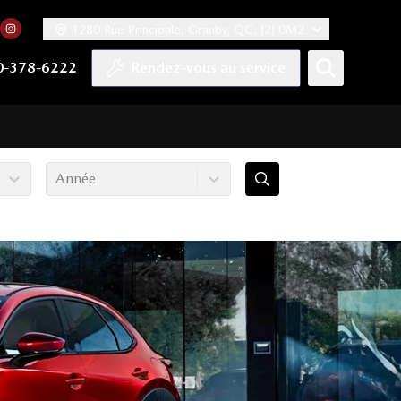
1280 Rue Principale, Granby, QC, J2J 0M2
 facebook
compte Twitter
tre chaîne YouTube
rs notre compte Tiktok
n vers notre compte LinkedIn
Lien vers notre compte Instagram
0-378-6222
Rendez-vous au service
Année