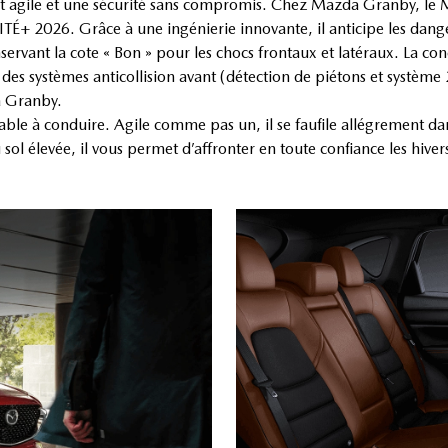
t agile et une sécurité sans compromis. Chez Mazda Granby, le 
É+ 2026. Grâce à une ingénierie innovante, il anticipe les dang
onservant la cote « Bon » pour les chocs frontaux et latéraux. La c
es systèmes anticollision avant (détection de piétons et système 2.
à Granby.
ble à conduire. Agile comme pas un, il se faufile allégrement dans 
ol élevée, il vous permet d’affronter en toute confiance les hive