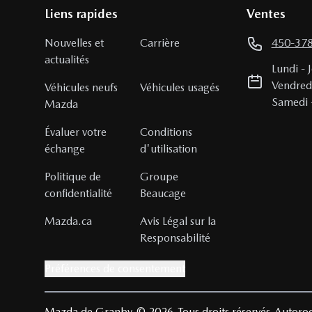
Liens rapides
Ventes
Nouvelles et
Carrière
450-37
actualités
Lundi
-
Vendred
Véhicules neufs
Véhicules usagés
Samedi
Mazda
Évaluer votre
Conditions
échange
d'utilisation
Politique de
Groupe
confidentialité
Beaucage
Mazda.ca
Avis Légal sur la
Responsabilité
Préférences de consentement
Mazda de Granby
© 2026
Tous droits réservés
Autoroo