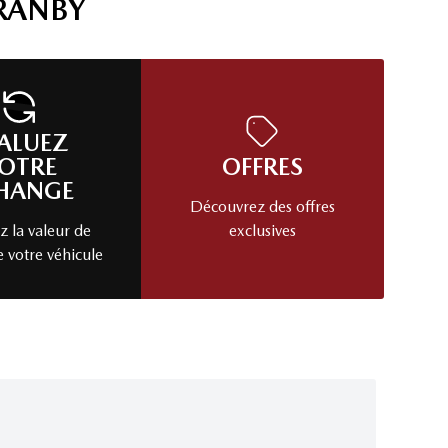
RANBY
ALUEZ
OTRE
OFFRES
HANGE
Découvrez des offres
 la valeur de
exclusives
e votre véhicule