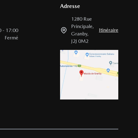
Adresse
1280 Rue
Principale
,
Itinéraire
0
-
17:00
Granby
,
Fermé
J2J 0M2