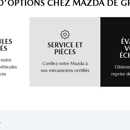
 D'OPTIONS CHEZ MAZDA DE G
ULES
ÉV
SERVICE ET
ÉS
V
PIÈCES
ÉC
 notre
Confiez votre Mazda à
véhicules
Obtenez
nos mécaniciens certifiés
ons
reprise d