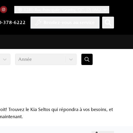
1280 Rue Principale, Granby, QC, J2J 0M2
 facebook
compte Twitter
tre chaîne YouTube
rs notre compte Tiktok
n vers notre compte LinkedIn
Lien vers notre compte Instagram
0-378-6222
Rendez-vous au service
Année
it! Trouvez le Kia Seltos qui répondra à vos besoins, et
 maintenant.