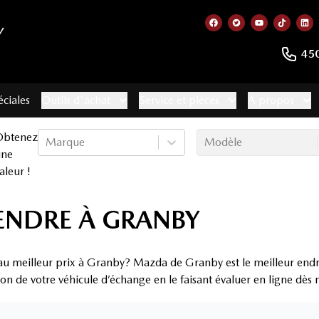
Y
Lien vers notre page
Lien vers notre 
Lien vers no
Lien ve
Lie
45
éciales
Outils d'achat
Service et pièces
À propos
Obtenez
Marque
Modèle
une
aleur !
VENDRE À GRANBY
 au meilleur prix à Granby? Mazda de Granby est le meilleur endro
ion de votre véhicule d’échange en le faisant évaluer en ligne dès