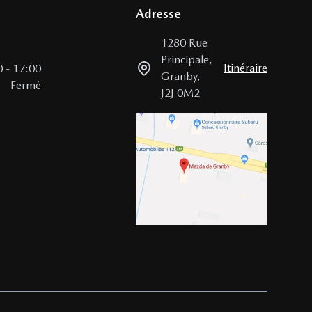
Adresse
1280 Rue
Principale
,
Itinéraire
0
-
17:00
Granby
,
Fermé
J2J 0M2