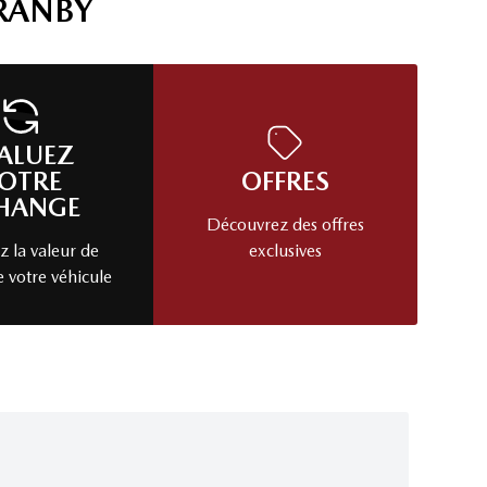
RANBY
ALUEZ
OTRE
OFFRES
HANGE
Découvrez des offres
 la valeur de
exclusives
e votre véhicule