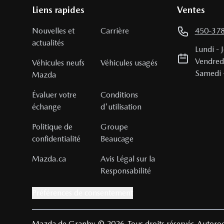
Liens rapides
Ventes
Nouvelles et
Carrière
450-37
actualités
Lundi
-
Vendred
Véhicules neufs
Véhicules usagés
Samedi
Mazda
Évaluer votre
Conditions
échange
d'utilisation
Politique de
Groupe
confidentialité
Beaucage
Mazda.ca
Avis Légal sur la
Responsabilité
Préférences de consentement
Mazda de Granby
© 2026
Tous droits réservés
Autoroo