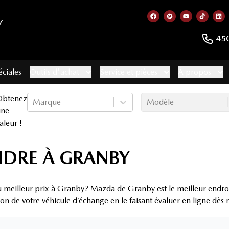
Y
Lien vers notre page
Lien vers notre 
Lien vers no
Lien ve
Lie
45
éciales
Outils d'achat
Service et pièces
À propos
Obtenez
Marque
Modèle
une
aleur !
NDRE À GRANBY
u meilleur prix à Granby? Mazda de Granby est le meilleur endroit
ion de votre véhicule d’échange en le faisant évaluer en ligne dès