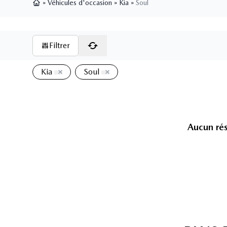
»
Véhicules d'occasion
»
Kia
»
Soul
Page d'accueil
Filtrer
Kia
Soul
Aucun rés