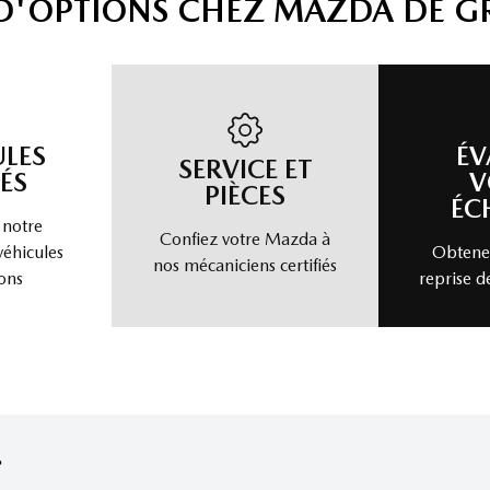
 D'OPTIONS CHEZ MAZDA DE G
ULES
ÉV
SERVICE ET
ÉS
V
PIÈCES
ÉC
 notre
Confiez votre Mazda à
véhicules
Obtenez
nos mécaniciens certifiés
ons
reprise d