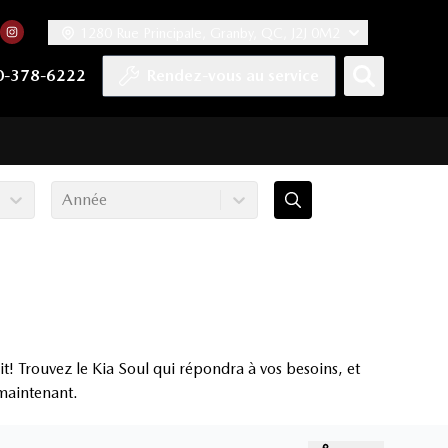
1280 Rue Principale, Granby, QC, J2J 0M2
 facebook
compte Twitter
tre chaîne YouTube
rs notre compte Tiktok
n vers notre compte LinkedIn
Lien vers notre compte Instagram
0-378-6222
Rendez-vous au service
Année
! Trouvez le Kia Soul qui répondra à vos besoins, et
 maintenant.