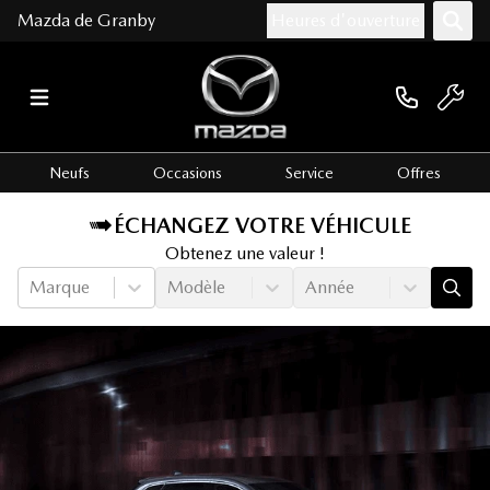
Mazda de Granby
Heures d'ouverture
Neufs
Occasions
Service
Offres
ÉCHANGEZ VOTRE VÉHICULE
Obtenez une valeur !
Marque
Modèle
Année