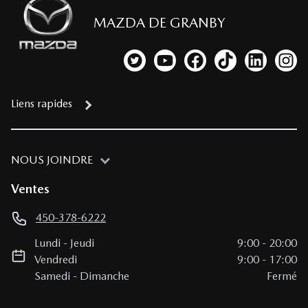
MAZDA DE GRANBY
Lien vers notre compte Twitter
Lien vers notre chaîne YouTub
Lien vers notre page fa
Lien vers notre c
Lien vers 
Lien
Liens rapides
NOUS JOINDRE
Ventes
450-378-6222
Lundi
-
Jeudi
9:00
-
20:00
Vendredi
9:00
-
17:00
Samedi
-
Dimanche
Fermé